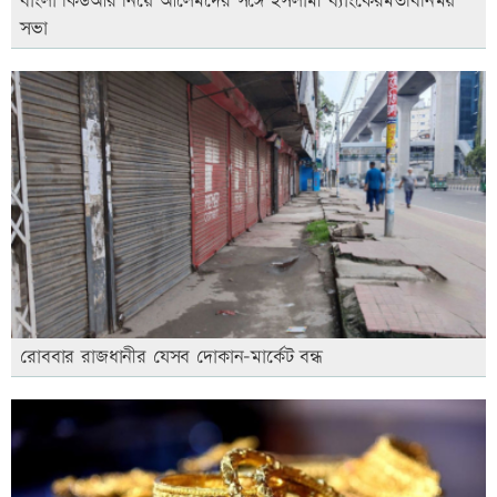
বাংলা কিউআর নিয়ে আলেমদের সঙ্গে ইসলামী ব্যাংকেরমতবিনিময়
সভা
রোববার রাজধানীর যেসব দোকান-মার্কেট বন্ধ