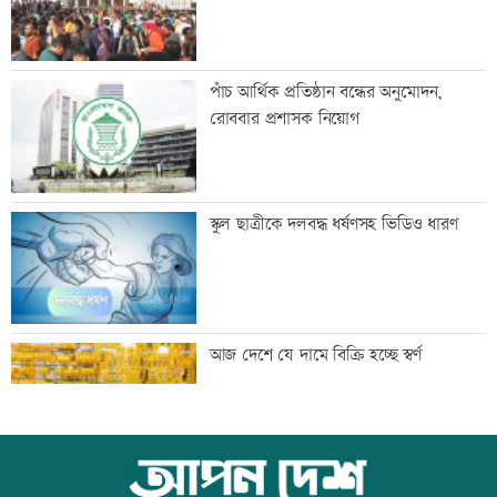
ইলিয়াস আলী গুম: উইং কমান্ডারের বিরুদ্ধে
পাঁচ আর্থিক প্রতিষ্ঠান বন্ধের অনুমোদন,
পরোয়ানা
রোববার প্রশাসক নিয়োগ
আইসাকা ঢাকা চ্যাপ্টারের নতুন সভাপতি
স্কুল ছাত্রীকে দলবদ্ধ ধর্ষণসহ ভিডিও ধারণ
আজাদ, সেক্রেটারি ফারুক
প্রবীণ সাংবাদিক মৃণাল কৃষ্ণ আর নেই
আজ দেশে যে দামে বিক্রি হচ্ছে স্বর্ণ
দেশের মানুষকে দেয়া জবান রক্ষা করতে
আজ বিশ্ব বন্ধু দিবস