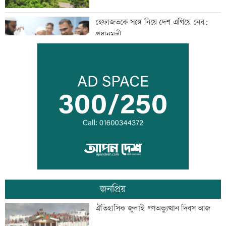
হেফাজতকে সঙ্গে নিয়ে দেশ এগিয়ে নেব:
প্রধানমন্ত্রী
শাহ আহমদ শফীর কবর জিয়ারত করলেন
প্রধানমন্ত্রী
সাঁওতাল হত্যা বিচারের দাবিতে বিক্ষোভ
জনপ্রিয়
আইনজীবী জামাতার বিরুদ্ধে শ্বশুরের
ঐতিহাসিক জুলাই গণঅভ্যুত্থান দিবস আজ
মানববন্ধন