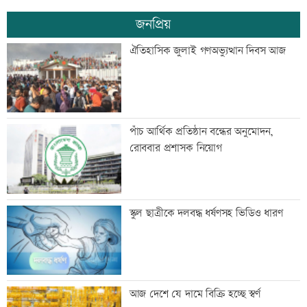
জনপ্রিয়
বিপিএলে খেলতে চায় শ্রীলঙ্কার ফ্র্যাঞ্চাইজি
ঐতিহাসিক জুলাই গণঅভ্যুত্থান দিবস আজ
বাঁশখালীতে প্রধানমন্ত্রী
পাঁচ আর্থিক প্রতিষ্ঠান বন্ধের অনুমোদন,
রোববার প্রশাসক নিয়োগ
ইতিহাস বিকৃতির অপচেষ্টাকারী অতি দানবীয়
স্কুল ছাত্রীকে দলবদ্ধ ধর্ষণসহ ভিডিও ধারণ
শক্তি রুখে দিতে হবে এখনই
স্বামীর ওপর অভিমান করে আত্মহত্যা
আজ দেশে যে দামে বিক্রি হচ্ছে স্বর্ণ