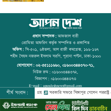
‘ভারত-বাংলাদেশের প্রধানমন্ত্রী এক হলে,
আজ বিশ্ব বন্ধু দিবস
অনেক সমস্যার সমাধান সম্ভব’
প্রধান সম্পাদক:
আফজাল বারী
প্রোমিতা আফরিন কর্তৃক সম্পাদিত ও প্রকাশিত
অফিস:
সি-৫০১, ৬ষ্ঠতলা, আল রাজী কমপ্লেক্স, ১৬৬-১৬৭
জামায়াত জোটের রাষ্ট্রপতি প্রার্থী অলি আহমদ
কোরআন-হাদিসে নামাজ না পড়ার শাস্তি
শহীদ সৈয়দ নজরুল ইসলাম সরণি, পুরানা পল্টন, ঢাকা-১০০০
যোগাযোগ:
০২-৫৫১১১৬৬০
,
০১৬০০৩৪৪৩৭০-৭১,
নিউজ রুম:
০১৬০০৩৪৪৩৭২,
বিজ্ঞাপন:
০১৬০০৩৪৪৩৭৩
অবশেষে ঢাকায় ফিরল রোমে আটকে থাকা
আজ স্বর্ণ-রুপা যে দামে বিক্রি হচ্ছে
E-mail:
apandeshnews@gmail.com
বিমানের উড়োজাহাজ
শীর্ষ সংবাদ:
 মনোনয়নপত্র সংগ্রহ
সরকারি সফরে সিঙ্গাপুর গেলেন পররাষ্ট্র প্রতিমন্ত্রী
©
২০২৬ |
আপন দেশ ডটকম
কর্তৃক সর্বসত্ব ® সংরক্ষিত | উন্নয়নে
ইমিথমেকারস.কম
মাতারবাড়ি কয়লা বিদ্যুৎকেন্দ্র ঘুরে দেখলেন