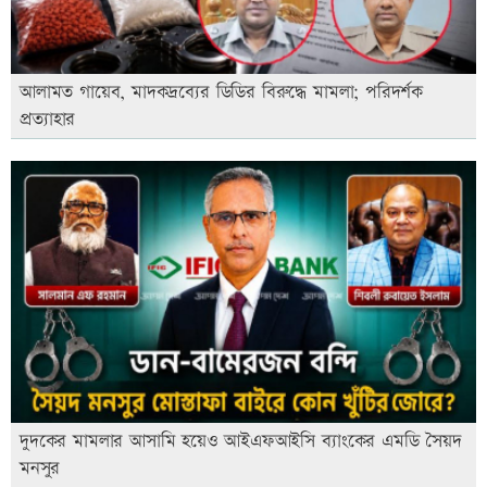
আলামত গায়েব, মাদকদ্রব্যের ডিডির বিরুদ্ধে মামলা; পরিদর্শক
প্রত্যাহার
দুদকের মামলার আসামি হয়েও আইএফআইসি ব্যাংকের এমডি সৈয়দ
মনসুর