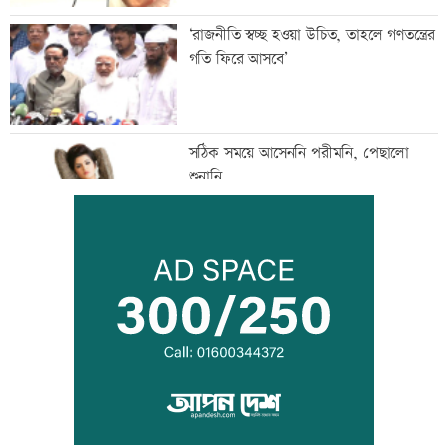
‘রাজনীতি স্বচ্ছ হওয়া উচিত, তাহলে গণতন্ত্রের
গতি ফিরে আসবে’
সঠিক সময়ে আসেননি পরীমনি, পেছালো
শুনানি
‘দেশ পরিচালনায় সরকার ব্যর্থ হলে তখন
সমালোচনা করবেন’
স্থগিত আলিম পরীক্ষার বিষয়সমূহের সূচি
প্রকাশ