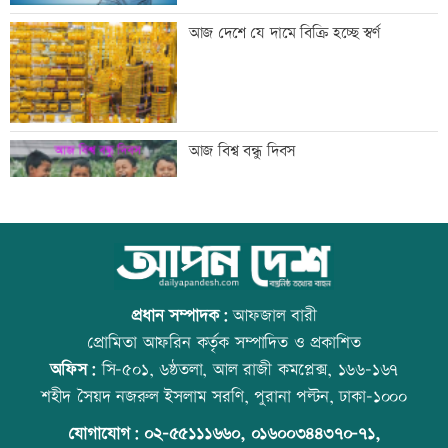
মান্দায় ২৯৬ বোতলসহ দুই মাদক কারবারি
আজ দেশে যে দামে বিক্রি হচ্ছে স্বর্ণ
আটক
গুরুত্বপূর্ণ ব্যক্তিদের নিয়ে অপপ্রচারের বিরুদ্ধে
আজ বিশ্ব বন্ধু দিবস
সতর্ক করল পুলিশ
নিরাপত্তা পেলে দেশে ফিরতে চান সাকিব
কোরআন-হাদিসে নামাজ না পড়ার শাস্তি
প্রধান সম্পাদক:
আফজাল বারী
প্রোমিতা আফরিন কর্তৃক সম্পাদিত ও প্রকাশিত
অফিস:
সি-৫০১, ৬ষ্ঠতলা, আল রাজী কমপ্লেক্স, ১৬৬-১৬৭
সাকিবের দেশে ফেরার সুযোগ নেই: ক্রীড়া
উত্থান-পতনের বাজারে আজ স্বর্ণের ভরি কত
শহীদ সৈয়দ নজরুল ইসলাম সরণি, পুরানা পল্টন, ঢাকা-১০০০
প্রতিমন্ত্রী
যোগাযোগ:
০২-৫৫১১১৬৬০
,
০১৬০০৩৪৪৩৭০-৭১,