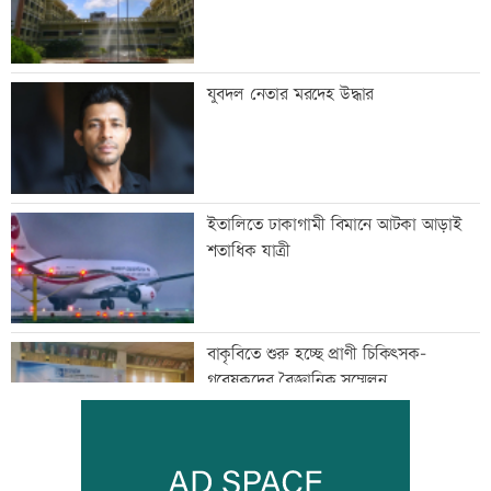
যুবদল নেতার মরদেহ উদ্ধার
ইতালিতে ঢাকাগামী বিমানে আটকা আড়াই
শতাধিক যাত্রী
বাকৃবিতে শুরু হচ্ছে প্রাণী চিকিৎসক-
গবেষকদের বৈজ্ঞানিক সম্মেলন
বন্দরে বিস্ফোরণে একই পরিবারের ৩ জন দগ্ধ