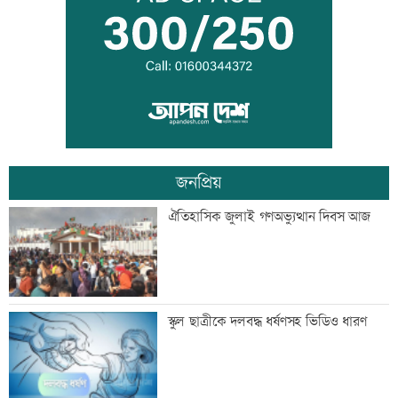
পাঁচ আর্থিক প্রতিষ্ঠান বন্ধের অনুমোদন,
রোববার প্রশাসক নিয়োগ
জনপ্রিয়
ঢাকা-ময়মনসিংহ রেল যোগাযোগ স্বাভাবিক
ঐতিহাসিক জুলাই গণঅভ্যুত্থান দিবস আজ
সিঙ্গাপুর থেকে এক কার্গো এলএনজি কিনবে
স্কুল ছাত্রীকে দলবদ্ধ ধর্ষণসহ ভিডিও ধারণ
সরকার