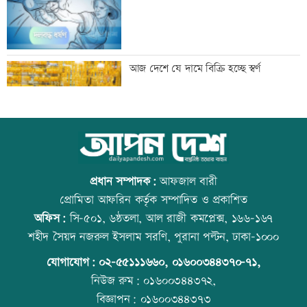
সূচকের পতনে চলছে লেনদেন
আজ দেশে যে দামে বিক্রি হচ্ছে স্বর্ণ
অভিকার পরে এবার স্বরা হাসপাতালে ভর্তি,
আজ বিশ্ব বন্ধু দিবস
কী হলো এ ২ অভিনেত্রীর
প্রধান সম্পাদক:
আফজাল বারী
প্রোমিতা আফরিন কর্তৃক সম্পাদিত ও প্রকাশিত
অফিস:
সি-৫০১, ৬ষ্ঠতলা, আল রাজী কমপ্লেক্স, ১৬৬-১৬৭
আজ ১১ ঘণ্টা গ্যাস থাকবে না যেসব এলাকায়
কোরআন-হাদিসে নামাজ না পড়ার শাস্তি
শহীদ সৈয়দ নজরুল ইসলাম সরণি, পুরানা পল্টন, ঢাকা-১০০০
যোগাযোগ:
০২-৫৫১১১৬৬০
,
০১৬০০৩৪৪৩৭০-৭১,
নিউজ রুম:
০১৬০০৩৪৪৩৭২,
বিজ্ঞাপন:
০১৬০০৩৪৪৩৭৩
সীমান্তে বিএসএফের গুলিতে বাংলাদেশি যুবক