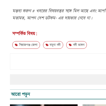
মন্তব্য করুন # খবরের বিষয়বস্তুর সঙ্গে মিল আছে এবং আপত্ত
মতামত, আপন দেশ ডটকম- এর দায়ভার নেবে না।
সম্পর্কিত বিষয়:
সিরাজগঞ্জ জেলা
যমুনা নদী
নদী ভাঙ্গন
আরো পড়ুন