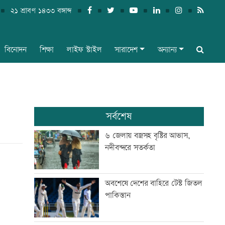
২১ শ্রাবণ ১৪৩৩ বঙ্গাব্দ
বিনোদন
শিক্ষা
লাইফ স্টাইল
সারাদেশ
অন্যান্য
সর্বশেষ
৬ জেলায় বজ্রসহ বৃষ্টির আভাস,
নদীবন্দরে সতর্কতা
অবশেষে দেশের বাহিরে টেস্ট জিতল
পাকিস্তান