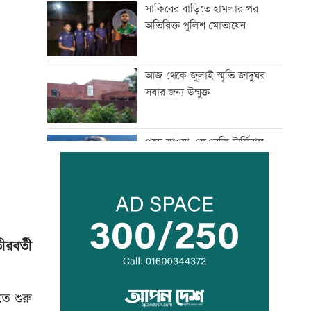
সাকিবের বাড়িতে হামলার পর
অতিরিক্ত পুলিশ মোতায়েন
আজ থেকে জুলাই স্মৃতি জাদুঘর
সবার জন্য উন্মুক্ত
পুড়ে যাওয়া এলএনজি টার্মিনাল
চালু, গ্যাস সংকট কাটবে
বিশ্ববাজারে কমলো জ্বালানি তেলের
দাম
রবর্তী
টেলিভিশনে আজকের যত খেলা
তে শুরু