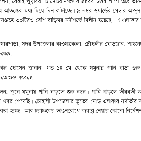
েন, রেহাই পুখুরিয়া ও দেওয়ানগঞ্জ বাজারের উত্তর পাশে তীব্র ভা
্কের মধ্য দিয়ে দিন কাটাচ্ছে। ৯ নম্বর ওয়ার্ডের মেম্বার আব্দু
সপ্তাহে ৩০টিরও বেশি বাড়িঘর নদীগর্ভে বিলীন হয়েছে। এ এলাকার 
াটুয়ারপাড়া, সদর উপজেলার কাওয়াকোলা, চৌহালীর ঘোড়জান, শাহজা
 হয়েছে।
 জাকির হোসেন জানান, গত ১৪ মে থেকে যমুনার পানি বাড়া শুর
কমতে শুরু করেছে।
বলেন, জুনে যমুনায় পানি বাড়তে শুরু করে। পানি বাড়লে তীরবর্তী 
ের খবর পেয়েছি। চৌহালী উপজেলার ভূতের মোড় এলাকার নদীতীর স
ং করা হচ্ছে। আর চরাঞ্চলের ভাঙনরোধে ব্যবস্থা নেয়ার কোনো নির্দেশ