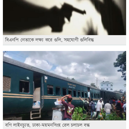
বিএনপি নেতাকে লক্ষ্য করে গুলি, সহযোগী গুলিবিদ্ধ
বগি লাইনচ্যুত, ঢাকা-ময়মনসিংহ রেল চলাচল বন্ধ