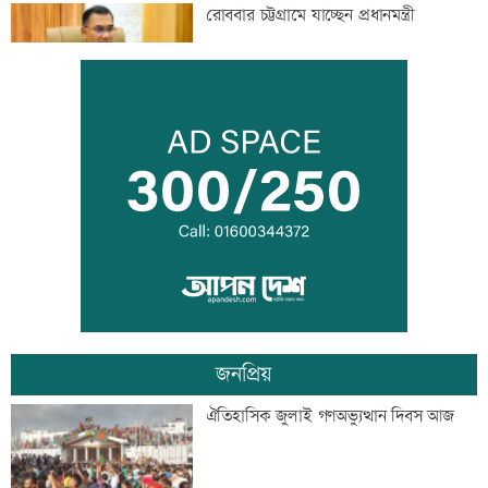
রোববার চট্টগ্রামে যাচ্ছেন প্রধানমন্ত্রী
বিয়ে না করার কারণ জানালেন আমিশা
আওয়ামী লীগের সঙ্গে গণতন্ত্র যায় না: মির্জা
ফখরুল
জনপ্রিয়
ডেপুটি ম্যানেজার চেয়ে ব্র্যাকে নিয়োগ
ঐতিহাসিক জুলাই গণঅভ্যুত্থান দিবস আজ