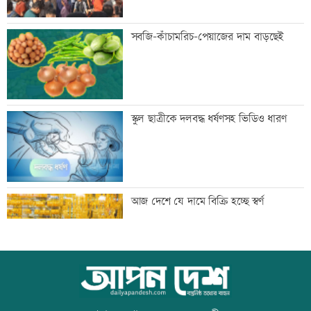
‘আমার স্বপ্ন আপনাদের কাছে দিয়ে গেলাম’
সবজি-কাঁচামরিচ-পেয়াজের দাম বাড়ছেই
মেহেরপুর সীমান্তে নারীসহ ৫ জনকে পুশইনের
স্কুল ছাত্রীকে দলবদ্ধ ধর্ষণসহ ভিডিও ধারণ
চেষ্টা, বিজিবির প্রতিরোধে ব্যর্থ
থাইল্যান্ডে ১৪ বছরের শিক্ষার্থীর গুলিতে নিহত
আজ দেশে যে দামে বিক্রি হচ্ছে স্বর্ণ
৬
জাপানে ধেয়ে আসছে ঘূর্ণিঝড় ডলফিন
আজ বিশ্ব বন্ধু দিবস