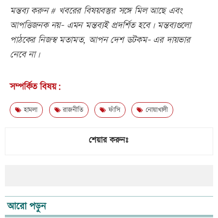
মন্তব্য করুন # খবরের বিষয়বস্তুর সঙ্গে মিল আছে এবং
আপত্তিজনক নয়- এমন মন্তব্যই প্রদর্শিত হবে। মন্তব্যগুলো
পাঠকের নিজস্ব মতামত, আপন দেশ ডটকম- এর দায়ভার
নেবে না।
সম্পর্কিত বিষয়:
হামলা
রাজনীতি
ফাঁসি
নোয়াখালী
শেয়ার করুনঃ
আরো পড়ুন