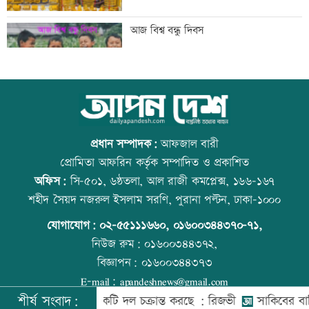
সাতসকালে সড়কে ঝরল ছয় প্রাণ
আজ বিশ্ব বন্ধু দিবস
আজ দেশে স্বর্ণের ভরি কত
স্কুল ছাত্রীকে দলবদ্ধ ধর্ষণসহ ভিডিও ধারণ
প্রধান সম্পাদক:
আফজাল বারী
প্রোমিতা আফরিন কর্তৃক সম্পাদিত ও প্রকাশিত
অফিস:
সি-৫০১, ৬ষ্ঠতলা, আল রাজী কমপ্লেক্স, ১৬৬-১৬৭
শ্বশুরের শাহাদতবার্ষিকীর দোয়া মাহফিলে
প্রতিমন্ত্রীকে ঘিরে ভাইরাল ভিডিওতে ছবি
শহীদ সৈয়দ নজরুল ইসলাম সরণি, পুরানা পল্টন, ঢাকা-১০০০
প্রধানমন্ত্রী
জুড়ে অপপ্রচার: এলিন
যোগাযোগ:
০২-৫৫১১১৬৬০
,
০১৬০০৩৪৪৩৭০-৭১,
নিউজ রুম:
০১৬০০৩৪৪৩৭২,
বিজ্ঞাপন:
০১৬০০৩৪৪৩৭৩
প্রাইম মিনিস্টার গোল্ডকাপ ফুটবল টুর্নামেন্টে
কোরআন-হাদিসে নামাজ না পড়ার শাস্তি
E-mail:
apandeshnews@gmail.com
সংঘর্ষ, আহত ২৪
শীর্ষ সংবাদ:
শের বিরুদ্ধে একটি দল চক্রান্ত করছে : রিজভী
সাকিবের বাড়িতে হা