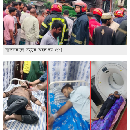
সাতসকালে সড়কে ঝরল ছয় প্রাণ