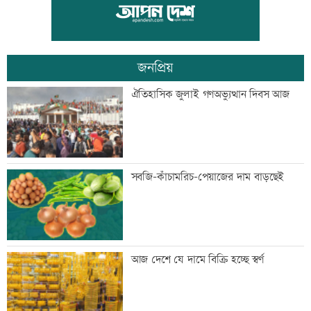
ডিএমপির ১২ ঊর্ধ্বতন কর্মকর্তাকে বদলি
জনপ্রিয়
জন্মসূত্রে নাগরিকত্ব সীমিত করতে ট্রাম্পের
ঐতিহাসিক জুলাই গণঅভ্যুত্থান দিবস আজ
নতুন নির্বাহী আদেশ
টেলিভিশনে আজকের যত খেলা
সবজি-কাঁচামরিচ-পেয়াজের দাম বাড়ছেই
শুক্রবার রাজধানীর যেসব মার্কেট-দর্শনীয় স্থান
আজ দেশে যে দামে বিক্রি হচ্ছে স্বর্ণ
বন্ধ