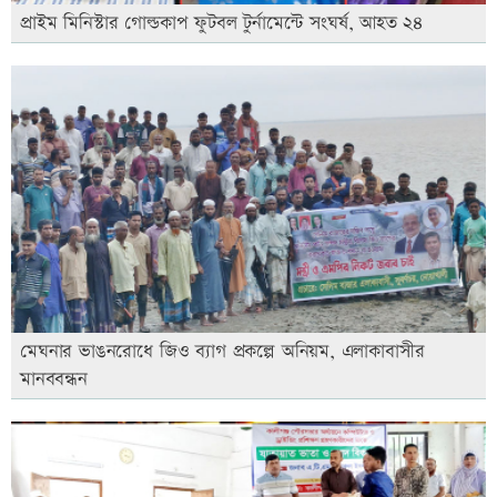
প্রাইম মিনিস্টার গোল্ডকাপ ফুটবল টুর্নামেন্টে সংঘর্ষ, আহত ২৪
মেঘনার ভাঙনরোধে জিও ব্যাগ প্রকল্পে অনিয়ম, এলাকাবাসীর
মানববন্ধন