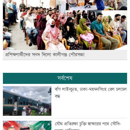
প্রশিক্ষণার্থীদের সনদ দিলো কালীগঞ্জ পৌরসভা
সর্বশেষ
বগি লাইনচ্যুত, ঢাকা-ময়মনসিংহ রেল চলাচল
বন্ধ
যৌথ প্রতিরক্ষা চুক্তি স্বাক্ষরের পথে সৌদি-