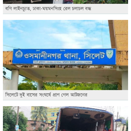
বগি লাইনচ্যুত, ঢাকা-ময়মনসিংহ রেল চলাচল বন্ধ
সিলেটে দুই বাসের সংঘর্ষে প্রাণ গেল আটজনের