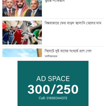
তুরস্ক-পাকিস্তান
বিশ্ববাজারে ফের বাড়ল জ্বালানি তেলের দাম
সিলেটে দুই বাসের সংঘর্ষে প্রাণ গেল
আটজনের
দুপুরের মধ্যে ঝোড়ো হাওয়াসহ বজ্রবৃষ্টি হতে
পারে যেসব অঞ্চলে