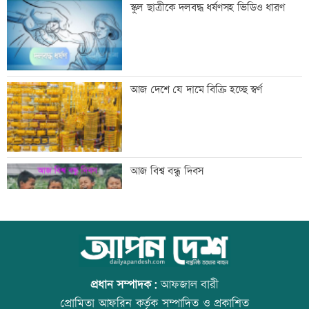
স্কুল ছাত্রীকে দলবদ্ধ ধর্ষণসহ ভিডিও ধারণ
সরকার
মান্দায় ২৯৬ বোতলসহ দুই মাদক কারবারি
আজ দেশে যে দামে বিক্রি হচ্ছে স্বর্ণ
আটক
গুরুত্বপূর্ণ ব্যক্তিদের নিয়ে অপপ্রচারের বিরুদ্ধে
আজ বিশ্ব বন্ধু দিবস
সতর্ক করল পুলিশ
নিরাপত্তা পেলে দেশে ফিরতে চান সাকিব
কোরআন-হাদিসে নামাজ না পড়ার শাস্তি
প্রধান সম্পাদক:
আফজাল বারী
প্রোমিতা আফরিন কর্তৃক সম্পাদিত ও প্রকাশিত