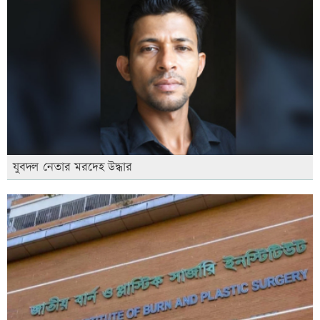
যুবদল নেতার মরদেহ উদ্ধার