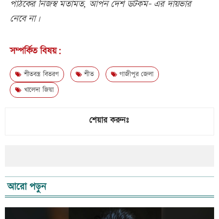
পাঠকের নিজস্ব মতামত, আপন দেশ ডটকম- এর দায়ভার
নেবে না।
সম্পর্কিত বিষয়:
শীতবস্ত্র বিতরণ
শীত
গাজীপুর জেলা
খালেদা জিয়া
শেয়ার করুনঃ
আরো পড়ুন