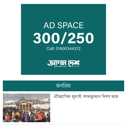
বন্দরে বিস্ফোরণে একই পরিবারের ৩ জন দগ্ধ
পাঁচ আর্থিক প্রতিষ্ঠান বন্ধের অনুমোদন,
রোববার প্রশাসক নিয়োগ
জনপ্রিয়
ঢাকা-ময়মনসিংহ রেল যোগাযোগ স্বাভাবিক
ঐতিহাসিক জুলাই গণঅভ্যুত্থান দিবস আজ
সিঙ্গাপুর থেকে এক কার্গো এলএনজি কিনবে