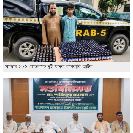
মান্দায় ২৯৬ বোতলসহ দুই মাদক কারবারি আটক