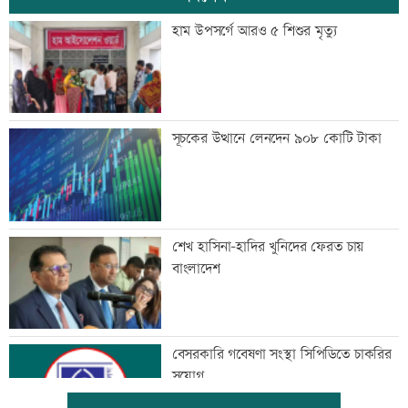
হাম উপসর্গে আরও ৫ শিশুর মৃত্যু
সূচকের উত্থানে লেনদেন ৯০৮ কোটি টাকা
শেখ হাসিনা-হাদির খুনিদের ফেরত চায়
বাংলাদেশ
বেসরকারি গবেষণা সংস্থা সিপিডিতে চাকরির
সুযোগ