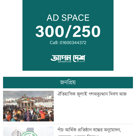
আলোচনা খুব ভালো হয়েছে, সবই ইতিবাচক:
ভারতের হাইকমিশনার
মানবিক বিভাগের অর্ধেকের বেশি শিক্ষার্থী
অকৃতকার্য
জনপ্রিয়
মেধার শতভাগ নিরপেক্ষ মূল্যায়ন নিশ্চিত করা
ঐতিহাসিক জুলাই গণঅভ্যুত্থান দিবস আজ
হয়েছে: মাহ্দী আমিন
এসএসসির ফলাফল পুনর্নিরীক্ষণের আবেদন
পাঁচ আর্থিক প্রতিষ্ঠান বন্ধের অনুমোদন,
করবেন যেভাবে