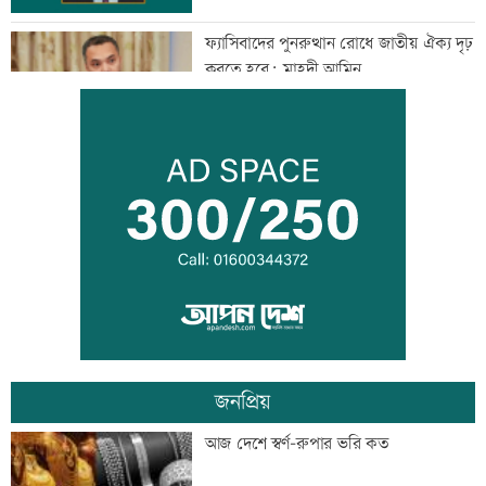
ফ্যাসিবাদের পুনরুত্থান রোধে জাতীয় ঐক্য দৃঢ়
করতে হবে: মাহদী আমিন
মাগুরায় সাকিব আল হাসানের বাড়িতে হামলা
জুলাই সনদ নিয়ে উত্তাল কুড়িগ্রামের রাজপথ
জনপ্রিয়
আদমদীঘিতে জুলাই অভ্যুত্থান স্বরণে ১১ দলীয়
আজ দেশে স্বর্ণ-রুপার ভরি কত
জোটের গণমিছিল