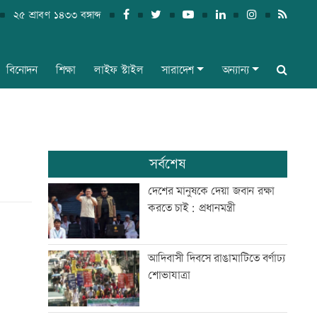
২৫ শ্রাবণ ১৪৩৩ বঙ্গাব্দ
বিনোদন
শিক্ষা
লাইফ স্টাইল
সারাদেশ
অন্যান্য
সর্বশেষ
দেশের মানুষকে দেয়া জবান রক্ষা
করতে চাই: প্রধানমন্ত্রী
আদিবাসী দিবসে রাঙামাটিতে বর্ণাঢ্য
শোভাযাত্রা