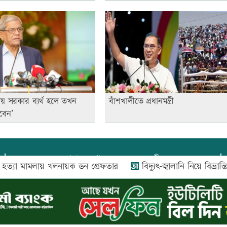
য় সরকার ব্যর্থ হলে তখন
বাঁশখালীতে প্রধানমন্ত্রী
বেন’
প্রধান সম্পাদক:
আফজাল বারী
া মামলায় খলনায়ক ডন গ্রেফতার
বিদ্যুৎ-জ্বালানি নিয়ে বিভ্রান্তি সৃষ্টি
প্রোমিতা আফরিন কর্তৃক সম্পাদিত ও প্রকাশিত
অফিস:
সি-৫০১, ৬ষ্ঠতলা, আল রাজী কমপ্লেক্স, ১৬৬-১৬৭
শহীদ সৈয়দ নজরুল ইসলাম সরণি, পুরানা পল্টন, ঢাকা-১০০০