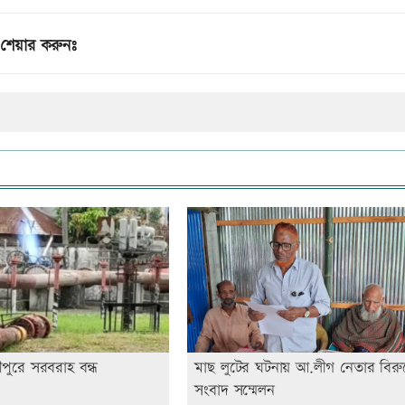
শেয়ার করুনঃ
মীপুরে সরবরাহ বন্ধ
মাছ লুটের ঘটনায় আ.লীগ নেতার বিরুদ্
সংবাদ সম্মেলন