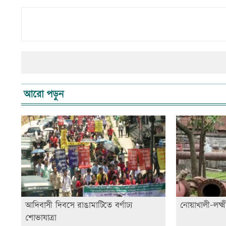
আরো পড়ুন
আদিবাসী দিবসে রাঙামাটিতে বর্ণাঢ্য
নোয়াখালী-লক্ষ্
শোভাযাত্রা