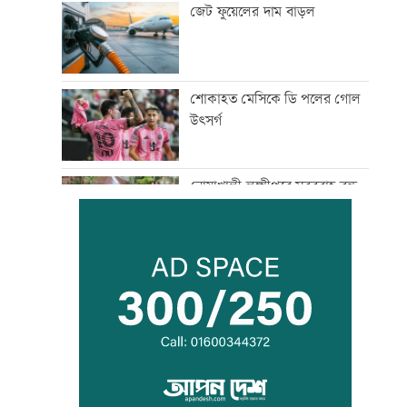
জেট ফুয়েলের দাম বাড়ল
শোকাহত মেসিকে ডি পলের গোল
উৎসর্গ
নোয়াখালী-লক্ষ্মীপুরে সরবরাহ বন্ধ
সালমান শাহ হত্যা মামলায় ডন
গ্রেফতার
মাছ লুটের ঘটনায় আ.লীগ নেতার
বিরুদ্ধে সংবাদ সম্মেলন