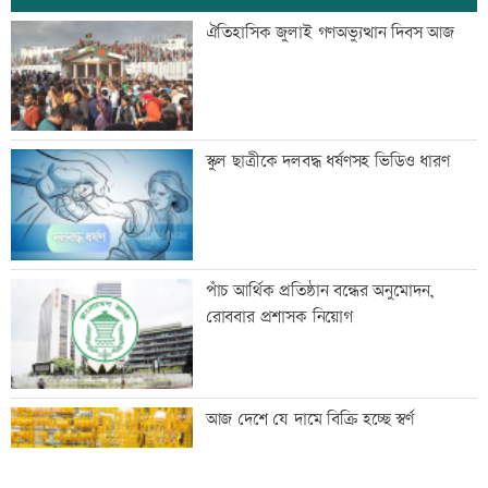
স্বেচ্ছাসেবী ফোরামের মাসব্যাপী আবৃত্তি
ঐতিহাসিক জুলাই গণঅভ্যুত্থান দিবস আজ
চিত্রাঙ্কন প্রতিযোগিতা
শাক ধুতে গিয়ে গৃহবধূর মৃত্যু
স্কুল ছাত্রীকে দলবদ্ধ ধর্ষণসহ ভিডিও ধারণ
হাসিনার নির্দেশে সালাহউদ্দিন আহমদকে গুম
পাঁচ আর্থিক প্রতিষ্ঠান বন্ধের অনুমোদন,
করা হয়: তদন্ত
রোববার প্রশাসক নিয়োগ
তরুণদের নেতৃত্বেই প্রযুক্তিনির্ভর উন্নয়ন হবে:
আজ দেশে যে দামে বিক্রি হচ্ছে স্বর্ণ
তথ্যপ্রযুক্তিমন্ত্রী