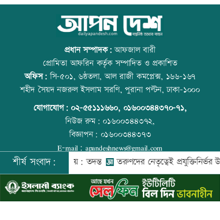
লক্ষ্মীপুর জেলা প্রশাসনের ১৪ কর্মকর্তা-
আজ বিশ্ব বন্ধু দিবস
কর্মচারীর বিদায়ী সংবর্ধনা
প্রধান সম্পাদক:
আফজাল বারী
প্রোমিতা আফরিন কর্তৃক সম্পাদিত ও প্রকাশিত
অফিস:
সি-৫০১, ৬ষ্ঠতলা, আল রাজী কমপ্লেক্স, ১৬৬-১৬৭
সব শর্ত মেনে নিলে হরমুজ খুলবো: ইরান
কোরআন-হাদিসে নামাজ না পড়ার শাস্তি
শহীদ সৈয়দ নজরুল ইসলাম সরণি, পুরানা পল্টন, ঢাকা-১০০০
যোগাযোগ:
০২-৫৫১১১৬৬০
,
০১৬০০৩৪৪৩৭০-৭১,
নিউজ রুম:
০১৬০০৩৪৪৩৭২,
বিজ্ঞাপন:
০১৬০০৩৪৪৩৭৩
মেসির বাবা মারা গেছেন
আজ স্বর্ণ-রুপা যে দামে বিক্রি হচ্ছে
E-mail:
apandeshnews@gmail.com
শীর্ষ সংবাদ:
মদকে গুম করা হয়: তদন্ত
তরুণদের নেতৃত্বেই প্রযুক্তিনির্ভর উন্নয়ন হবে: ত
©
২০২৬ |
আপন দেশ ডটকম
কর্তৃক সর্বসত্ব ® সংরক্ষিত | উন্নয়নে
ইমিথমেকারস.কম
বিএনপি গণমাধ্যমের স্বাধীনতায় বিশ্বাস করে:
আজ দেশে স্বর্ণের দাম বাড়ল নাকি কমলো
প্রতিমন্ত্রী টুকু