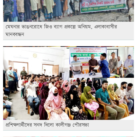
মেঘনার ভাঙনরোধে জিও ব্যাগ প্রকল্পে অনিয়ম, এলাকাবাসীর
মানববন্ধন
প্রশিক্ষণার্থীদের সনদ দিলো কালীগঞ্জ পৌরসভা