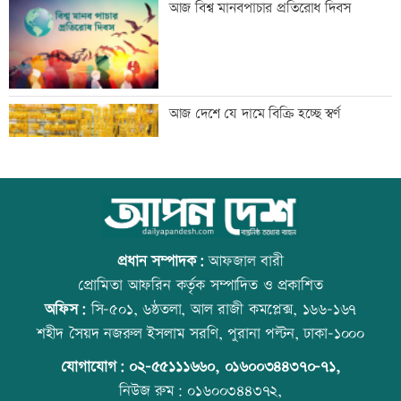
আজ বিশ্ব মানবপাচার প্রতিরোধ দিবস
ড্রোন সিস্টেম
প্রশিক্ষণার্থীদের সনদ দিলো কালীগঞ্জ
আজ দেশে যে দামে বিক্রি হচ্ছে স্বর্ণ
পৌরসভা
শেখ হাসিনার কক্ষে ঝুলছে শহীদদের
আজ বিশ্ব বন্ধু দিবস
রক্তামাখা জামা
প্রধান সম্পাদক:
আফজাল বারী
প্রোমিতা আফরিন কর্তৃক সম্পাদিত ও প্রকাশিত
অফিস:
সি-৫০১, ৬ষ্ঠতলা, আল রাজী কমপ্লেক্স, ১৬৬-১৬৭
শিশু হত্যায় দুই কিশোরের কারাদন্ড, পাবজি-
প্রতিমন্ত্রীকে ঘিরে ভাইরাল ভিডিওতে ছবি
শহীদ সৈয়দ নজরুল ইসলাম সরণি, পুরানা পল্টন, ঢাকা-১০০০
ফ্রি ফায়ার সরাতে বিটিআরসিকে নির্দেশ
জুড়ে অপপ্রচার: এলিন
যোগাযোগ:
০২-৫৫১১১৬৬০
,
০১৬০০৩৪৪৩৭০-৭১,
নিউজ রুম:
০১৬০০৩৪৪৩৭২,