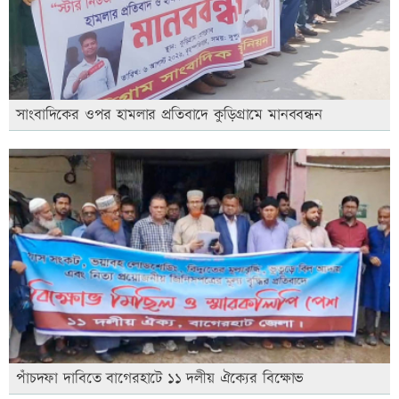
সাংবাদিকের ওপর হামলার প্রতিবাদে কুড়িগ্রামে মানববন্ধন
পাঁচদফা দাবিতে বাগেরহাটে ১১ দলীয় ঐক্যের বিক্ষোভ