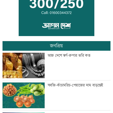
বাংলাদেশি পাঁচ হাজার কৃষি শ্রমিক নেবে
ওমান
জনপ্রিয়
স্বর্ণ খাতকে আনুষ্ঠানিক কাঠামোয় আনছে
আজ দেশে স্বর্ণ-রুপার ভরি কত
সরকার, মতামত চাইল মন্ত্রণালয়
গবেষণা-দক্ষতা উন্নয়নে বাংলাদেশ-অস্ট্রেলিয়ার
সবজি-কাঁচামরিচ-পেয়াজের দাম বাড়ছেই
নতুন উদ্যোগ
বিমানবন্দরে বাড়ছে নিরাপত্তা, বসছে অ্যান্টি-