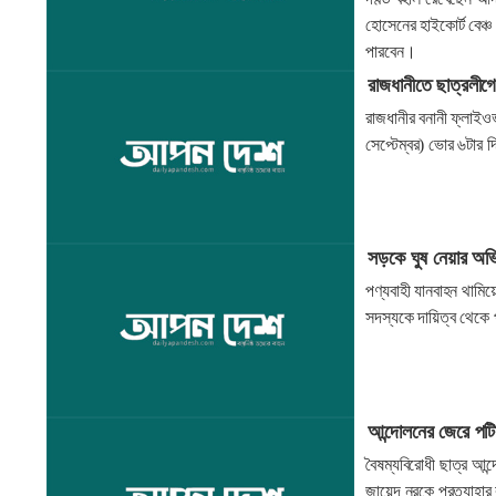
হোসেনের হাইকোর্ট বেঞ্
পারবেন।
রাজধানীতে ছাত্রলীগ
রাজধানীর বনানী ফ্লাইও
সেপ্টেম্বর) ভোর ৬টার 
সড়কে ঘুষ নেয়ার অভি
পণ্যবাহী যানবাহন থামিয়
সদস্যকে দায়িত্ব থেকে 
আন্দোলনের জেরে পটিয়
বৈষম্যবিরোধী ছাত্র আন
জায়েদ নূরকে প্রত্যাহার