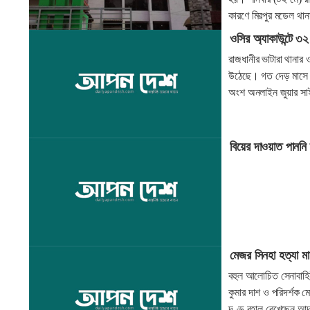
কারণে মিরপুর মডেল থা
ওসির অ্যাকাউন্টে ৩
রাজধানীর ভাটারা থানার
উঠেছে। গত দেড় মাসে ত
অংশ অনলাইন জুয়ার সাইট
বিয়ের দাওয়াত পাননি
মেজর সিনহা হত্যা মা
বহুল আলোচিত সেনাবাহিন
কুমার দাশ ও পরিদর্শক 
দণ্ড বহাল রেখেছেন আদা