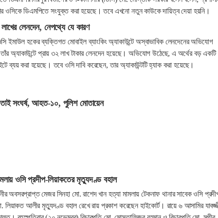
নার ওসিকে ডিএমপিতে সংযুক্ত করা হয়েছে। তবে এখনো নতুন কাউকে দায়িত্ব দেয়া হয়নি।
২ লাখের লেনদেন, নেপথ্যে যে কারণ
 ওসি ইমাউল হকের ব্যক্তিগত মোবাইল ব্যাংকিং অ্যাকাউন্টে অস্বাভাবিক লেনদেনের অভিযোগ
াঁর অ্যাকাউন্টে প্রায় ৩২ লাখ টাকার লেনদেন হয়েছে। অভিযোগ উঠেছে, এ অর্থের বড় একটি
ে ব্যয় করা হয়েছে। তবে ওসি দাবি করেছেন, তার অ্যাকাউন্টটি হ্যাক করা হয়েছে।
 তাই সংঘর্ষ, আহত-১০, পুলিশ মোতায়েন
মলায় ওসি প্রদীপ-লিয়াকতের মৃত্যুদণ্ড বহাল
ীর অবসরপ্রাপ্ত মেজর সিনহা মো. রাশেদ খান হত্যা মামলায় টেকনাফ থানার সাবেক ওসি প্রদী
মো. লিয়াকত আলীর মৃত্যুদণ্ড বহাল রেখে রায় প্রকাশ করেছেন হাইকোর্ট। রায়ে ৬ আসামির যাবজ্
লত। বৃহস্পতিবার (২০ নভেম্বর) বিচারপতি মো. মোস্তাফিজুর রহমান ও বিচারপতি মো. সগীর