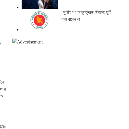
‘জুলাই গণ-অভ্যুত্থান’ দিবসের ছুটি
যারা পাবেন না
ন
িয়ে
গঞ্জ
তে
িনীর