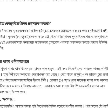
িতে বৈষম্যবিরোধীদের মহাসড়ক অবরোধ
র ওসি জায়েদ নূরের অপসারণ দাবিতে চট্টগ্রাম-কক্সবাজার মহাসড়ক অবরোধ করেছেন বৈষম্যবিরোধী
্মীরা। বুধবার (০২ জুলাই) সকাল সাড়ে ৯টা থেকে পটিয়া থানার মূল ফটকের সামনে অবস্থান নে
২টা থেকে চট্টগ্রাম-কক্সবাজার মহাসড়কের ইন্দ্রপোল এলাকায় মহাসড়ক অবরোধ করেন বিভিন্ন
ীরা
য়ে থানার ওসি কারাগারে
ি খুলনা থানার ওসি ছিলেন মো. হাসান আল মামুন। ওই সময় বিএনপি নেতা ফখরুল আলমকে পিট
 তার নিপীড়নে ফখরুলের একচোখ নষ্ট হয়ে গেছে। সেই ঘাতক মামুনই এখন জামালপুরের মাদার
তা পেটানোর মামলায় জামিনে ছিলেন তিনি। রোববার (১৫ জুন) খুলনা মহানগর দায়রা জজ আদাল
াতিল করে কারাগারে দিয়েছে আদালত। কারাগারে নেয়ার সময় বিএনপি ‌নেতাকর্মীরা হাসান আল
ম এরং আম নি‌ক্ষেপ করে।
ি, অতঃপর...
কানে হুমকি ও হামলার ঘটনায় দুই কিশোরকে আটক করেছে স্থানীয় জনতা। পরে তাদের যৌথবাহ