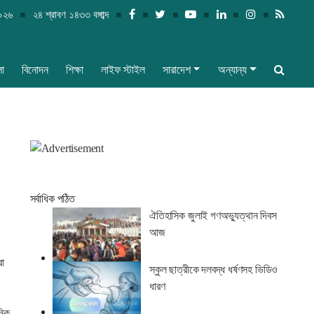
২০২৬
২৪ শ্রাবণ ১৪৩৩ বঙ্গাব্দ
লা
বিনোদন
শিক্ষা
লাইফ স্টাইল
সারাদেশ
অন্যান্য
সর্বাধিক পঠিত
ঐতিহাসিক জুলাই গণঅভ্যুত্থান দিবস
আজ
রা
স্কুল ছাত্রীকে দলবদ্ধ ধর্ষণসহ ভিডিও
ধারণ
নিক