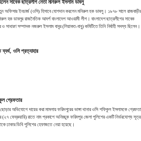
হলেন সাবেক ছাত্রলীগ নেতা মনিরুল ইসলাম ডাবলু
নতুন অফিসার ইনচার্জ (ওসি) হিসাবে যোগদান করলেন মনিরুল হক ডাবলু। ১৯৭৮ সালে রাজবাড়ী
নিরুল হক ডাবলুর রাজনৈতিক আদর্শ বাংলাদেশ আওয়ামী লীগ। বাংলাদেশ ছাত্রলীগের সাবেক
ও সাধারণ সম্পাদক নজরুল ইসলাম বাবুর (লিয়াকত-বাবু) কমিটিতে তিনি নির্বাহী সদস্য ছিলেন।
ব্যর্থ, ওসি প্রত্যাহার
িকুল গ্রেফতার
লি ছোড়ার অভিযোগে দায়ের করা মামলায় ফরিদপুরের ভাঙ্গা থানার ওসি শফিকুল ইসলামকে গ্রেফত
 (২৭ ফেব্রুয়ারি) রাতে নাম প্রকাশে অনিচ্ছুক ফরিদপুর জেলা পুলিশের একটি নির্ভরযোগ্য সূত্
তাকে ঢাকার ডিবি পুলিশের হেফাজতে নেয়া হয়েছে।