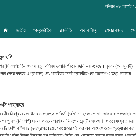
শনিবার ০৮ আগস্ট 
জাতীয়
আন্তর্জাতিক
রাজনীতি
অর্থ-বাণিজ্য
শেয়ার বাজার
খে
তুন ওসি
শের (ডিএমপি) তিন থানায় নতুন ওসিসহ ৬ পরিদর্শককে বদলি করা হয়েছে। বুধবার (৩০ জুলাই)
নার (সদর দফতর ও প্রশাসন) মো. শাহরিয়ার আলী স্বাক্ষরিত এক আদেশে এ তথ্য জানানো
ওসি প্রত্যাহার
ধানীর মিরপুর মডেল থানার ভারপ্রাপ্ত কর্মকর্তা (ওসি) মোহাম্মদ গোলাম আজমকে প্রত্যাহার ক
গর পুলিশ (ডিএমপি) সদর দফতরের প্রশাসন বিভাগের কেন্দ্রীয় সংরক্ষণ দফতরে সংযুক্ত করা
ে) ডিএমপি কমিশনার (ভারপ্রাপ্ত) মো. সরওয়ারের সই করা এক আদেশে তাকে প্রত্যাহার করা
াতে ডিএমপির মিরপুর বিভাগের উপ-কমিশনার (ডিসি) মো. মোস্তাক সরকার বলেন বলেন, প্রশাস