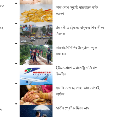
রতে
আজ দেশে স্বর্ণের দাম বাড়ল নাকি
কমলো
রাজধানীতে ট্রেনের ধাক্কায় শিক্ষার্থীসহ
(০২
নিহত ৪
আনসার-ভিডিপির উদ্যোগে সড়ক
সংস্কার
ইউএস-বাংলা এয়ারলাইন্সে নিয়োগ
বিজ্ঞপ্তি
স্বর্ণের দামে বড় লাফ, আজ থেকেই
কার্যকর
জাতীয় প্রেমিকা দিবস আজ
সি