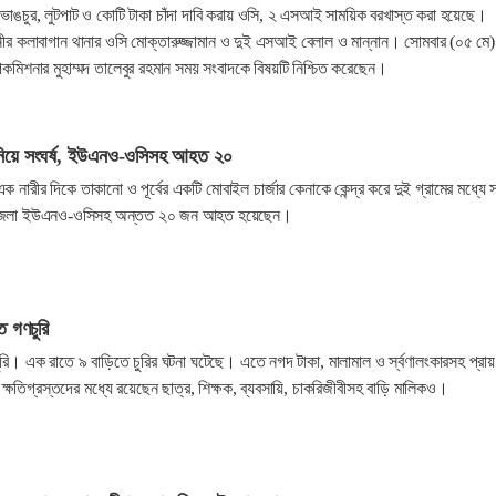
ে ভাঙচুর, লুটপাট ও কোটি টাকা চাঁদা দাবি করায় ওসি, ২ এসআই সাময়িক বরখাস্ত করা হয়েছে।
নীর কলাবাগান থানার ওসি মোক্তারুজ্জামান ও দুই এসআই বেলাল ও মান্নান। সোমবার (০৫ মে)
কমিশনার মুহাম্মদ তালেবুর রহমান সময় সংবাদকে বিষয়টি নিশ্চিত করেছেন।
 নিয়ে সংঘর্ষ, ইউএনও-ওসিসহ আহত ২০
এক নারীর দিকে তাকানো ও পূর্বের একটি মোবাইল চার্জার কেনাকে কেন্দ্র করে দুই গ্রামের মধ্যে স
জেলা ইউএনও-ওসিসহ অন্তত ২০ জন আহত হয়েছেন।
 গণচুরি
রি। এক রাতে ৯ বাড়িতে চুরির ঘটনা ঘটেছে। এতে নগদ টাকা, মালামাল ও র্স্বণালংকারসহ প্রা
 ক্ষতিগ্রস্তদের মধ্যে রয়েছেন ছাত্র, শিক্ষক, ব্যবসায়ি, চাকরিজীবীসহ বাড়ি মালিকও।