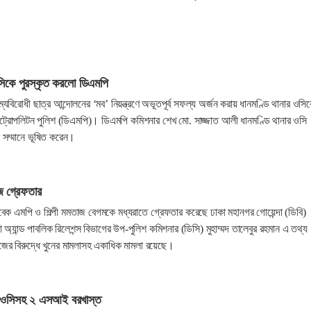
ওসিকে পুরস্কৃত করলো ডিএমপি
ম্যবিরোধী ছাত্র আন্দোলনের ‘মব’ নিয়ন্ত্রণে অভূতপূর্ব সফল্য অর্জন করায় ধানমণ্ডি থানার ওসি
েট্রোপলিটন পুলিশ (ডিএমপি)। ডিএমপি কমিশনার শেখ মো. সাজ্জাত আলী ধানমণ্ডি থানার ওসি
ষ সম্মানে ভূষিত করেন।
াজ গ্রেফতার
েক এমপি ও শিল্পী মমতাজ বেগমকে মধ্যরাতে গ্রেফতার করেছে ঢাকা মহানগর গোয়েন্দা (ডিবি)
 অ্যান্ড পাবলিক রিলেশন্স বিভাগের উপ-পুলিশ কমিশনার (ডিসি) মুহাম্মদ তালেবুর রহমান এ তথ্য
জের বিরুদ্ধে খুনের মামলাসহ একাধিক মামলা রয়েছে।
ে ওসিসহ ২ এসআই বরখাস্ত