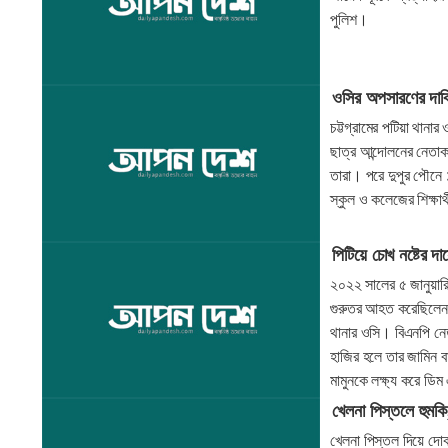
পুলিশ।
ওসির অপসারণের দাব
চট্টগ্রামের পটিয়া থানা
ছাত্র আন্দোলনের নেতাকর
তারা। পরে দুপুর পৌনে ১
স্কুল ও কলেজের শিক্ষার্থ
পিটিয়ে চোখ নষ্টের দা
২০২২ সালের ৫ জানুয়ার
গুরুতর আহত করেছিলেন।
থানার ওসি। বিএনপি নে
হাজির হলে তার জামিন ব
মামুনকে লক্ষ্য করে ডি
খেলনা পিস্তলে হুমক
খেলনা পিস্তল দিয়ে দো