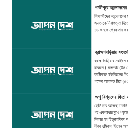
গাজীপুরে আন্দোলনের 
শিক্ষার্থীদের আন্দোলনে
জনতাকে নিরাপত্তা দিতে 
১৬ জনকে গ্রেফতার ক
ব্রাহ্মণবাড়িয়ায় সংঘর
ব্রাহ্মণবাড়িয়ার সরাইল
চারজন। মঙ্গলবার (0৪ ফ
কালীকচ্ছ ইউনিয়নের বিশ
পক্ষের আনামত মিয়া (
অপু বিশ্বাসের ফিতা 
ছোট হয়ে আসছে ঢাকাই শ
পর এক বাধার মুখে পড়ছেন
শিকার হন চিত্রনায়িকা 
নীরব ভূমিকায় ছিলেন অপ