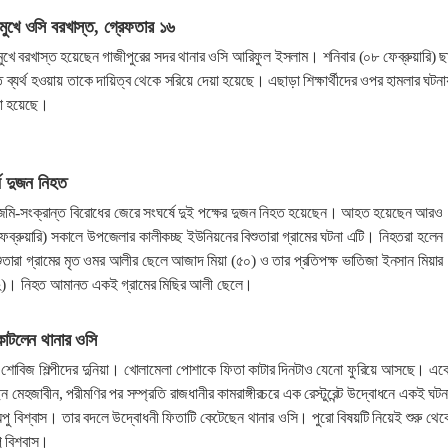
মুখে ওসি বরখাস্ত, গ্রেফতার ১৬
র মুখে বরখাস্ত হয়েছেন গাজীপুরের সদর থানার ওসি আরিফুল ইসলাম। শনিবার (০৮ ফেব্রুয়ারি) ছ
ব্যর্থ হওয়ায় তাকে দায়িত্ব থেকে সরিয়ে দেয়া হয়েছে। এছাড়া শিক্ষার্থীদের ওপর হামলার ঘটনা
রা হয়েছে।
্ষে দুজন নিহত
ে জমি-সংক্রান্ত বিরোধের জেরে সংঘর্ষে দুই পক্ষের দুজন নিহত হয়েছেন। আহত হয়েছেন আরও
েব্রুয়ারি) সকালে উপজেলার কালীকচ্ছ ইউনিয়নের বিশুতারা গ্রামের ঘটনা এটি। নিহতরা হলেন
ুতারা গ্রামের মৃত ওমর আলীর ছেলে আজাদ মিয়া (৫০) ও তার প্রতিপক্ষ ভাতিজা ইনসান মিয়ার
৫২)। নিহত আমানত একই গ্রামের মিছির আলী ছেলে।
কাটলেন থানার ওসি
োবিজ শিল্পীদের দুনিয়া। খোলামেলা পোশাকে ফিতা কাটার দিনটাও যেনো ফুরিয়ে আসছে। এক
 মেহজাবীন, পরীমণির পর সম্প্রতি রাজধানীর কামরাঙ্গীরচরে এক রেস্টুরেন্ট উদ্বোধনে একই ঘটন
অপু বিশ্বাস। তার বদলে উদ্বোধনী ফিতাটি কেটেছেন থানার ওসি। পুরো বিষয়টি নিয়েই শুরু থেক
ু বিশ্বাস।