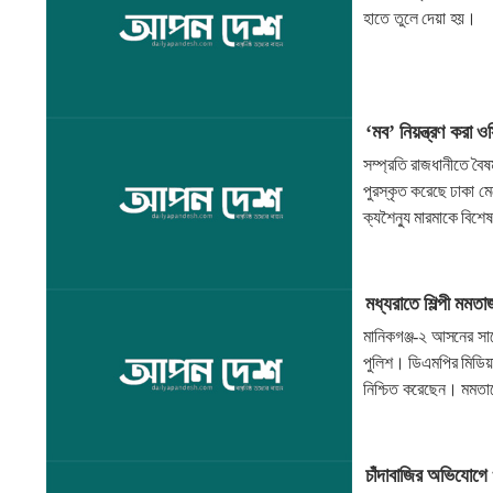
হাতে তুলে দেয়া হয়।
‘মব’ নিয়ন্ত্রণ করা 
সম্প্রতি রাজধানীতে বৈষ
পুরস্কৃত করেছে ঢাকা ম
ক্যশৈন্যু মারমাকে বিশে
মধ্যরাতে শিল্পী মমত
মানিকগঞ্জ-২ আসনের সাব
পুলিশ। ডিএমপির মিডিয়া
নিশ্চিত করেছেন। মমতা
চাঁদাবাজির অভিযোগ