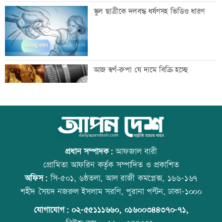
টেলিভিশনে আজকের যত খেলা
স্কুল ছাত্রীকে দলবদ্ধ ধর্ষণসহ ভিডিও ধারণ
সপ্তাহের শুরুতেই বিশ্ববাজারে বাড়ল তেলের
আজ স্বর্ণ-রুপা যে দামে বিক্রি হচ্ছে
দাম
সোমবার রাজধানীর যেসব দোকান-মার্কেট
ইউএস-বাংলা এয়ারলাইন্সে নিয়োগ বিজ্ঞপ্তি
বন্ধ
প্রধান সম্পাদক:
আফজাল বারী
প্রোমিতা আফরিন কর্তৃক সম্পাদিত ও প্রকাশিত
অফিস:
সি-৫০১, ৬ষ্ঠতলা, আল রাজী কমপ্লেক্স, ১৬৬-১৬৭
সৌদিতে সোফা কারখানায় ভয়াবহ আগুন, ১৬
রাজধানীতে ট্রেনের ধাক্কায় শিক্ষার্থীসহ নিহত
শহীদ সৈয়দ নজরুল ইসলাম সরণি, পুরানা পল্টন, ঢাকা-১০০০
বাংলাদেশি নিহত
৪
যোগাযোগ:
০২-৫৫১১১৬৬০
,
০১৬০০৩৪৪৩৭০-৭১,