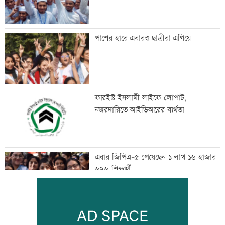
পাশের হারে এবারও ছাত্রীরা এগিয়ে
ফারইস্ট ইসলামী লাইফে লোপাট,
নজরদারিতে আইডিআরের ব্যর্থতা
এবার জিপিএ-৫ পেয়েছেন ১ লাখ ১৬ হাজার
৬৭৬ শিক্ষার্থী
এসএসসির ফল প্রকাশ: ৩১২ প্রতিষ্ঠানে কেউ