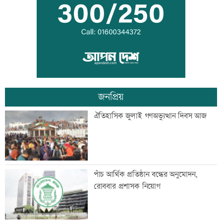
পাস করেনি
বিশ্ব সিংহ দিবস আজ
জনপ্রিয়
এসএসসির ফল প্রকাশ, পাসের হার ৬২.২৫
ঐতিহাসিক জুলাই গণঅভ্যুত্থান দিবস আজ
শতাংশ
দুপুরের মধ্যে বজ্রসহ বৃষ্টির আভাস
পাঁচ আর্থিক প্রতিষ্ঠান বন্ধের অনুমোদন,
রোববার প্রশাসক নিয়োগ