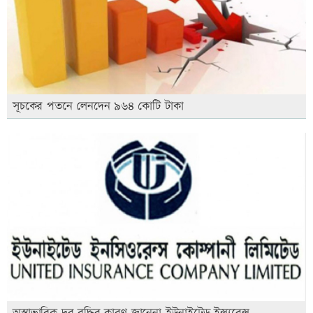
সূচকের পতনে লেনদেন ৯৬৪ কোটি টাকা
অস্বাভাবিক দর বৃদ্ধির কারণ জানেনা ইউনাইটেড ইন্স্যুরেন্স