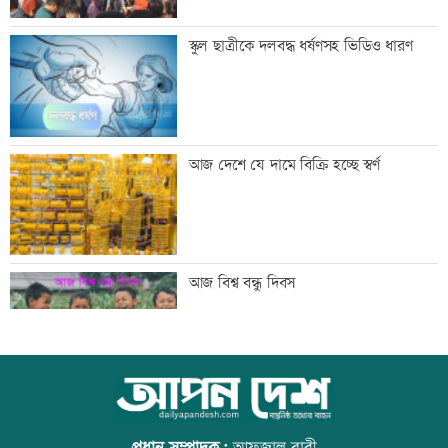
শনিবার রাজধানীর যেসব মার্কেট-দর্শনীয় স্থান
স্কুল ছাত্রীকে দলবদ্ধ ধর্ষণসহ ভিডিও ধারণ
বন্ধ
শাহজালাল বিমানবন্দরে আগুন, সাময়িক বন্ধ
আজ দেশে যে দামে বিক্রি হচ্ছে স্বর্ণ
যাত্রীসেবা
গ্রিস উপকূলে দুই শতাধিক অভিবাসী উদ্ধার,
আজ বিশ্ব বন্ধু দিবস
অধিকাংশ বাংলাদেশি
অস্থির বাজারে আজ স্বর্ণের ভরি কত
উত্থান-পতনের বাজারে আজ স্বর্ণের ভরি কত