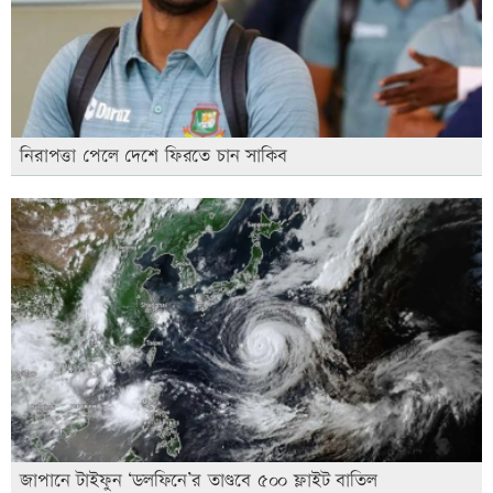
নিরাপত্তা পেলে দেশে ফিরতে চান সাকিব
জাপানে টাইফুন ‘ডলফিনে’র তাণ্ডবে ৫০০ ফ্লাইট বাতিল