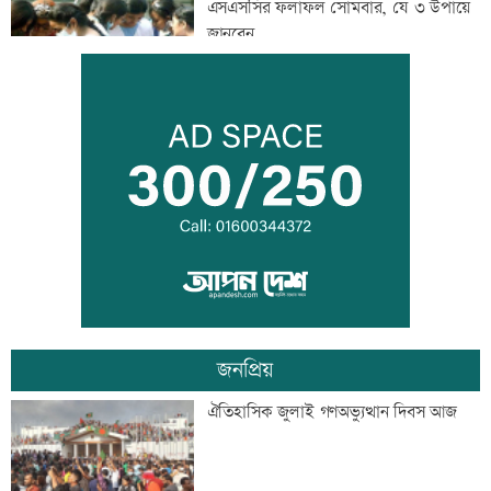
এসএসসির ফলাফল সোমবার, যে ৩ উপায়ে
জানবেন
দেশের ৬ অঞ্চলে ভারী বর্ষণের আভাস
সিন্ডিকেট ভেঙে কৃষকদের লাভ নিশ্চিত করা
হবে: আইনমন্ত্রী
জনপ্রিয়
টেলিভিশনে আজকের যত খেলা
ঐতিহাসিক জুলাই গণঅভ্যুত্থান দিবস আজ