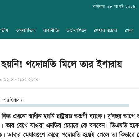
শনিবার ০৮ আগস্ট ২০২৬
াতীয়
আন্তর্জাতিক
রাজনীতি
অর্থ-বাণিজ্য
শেয়ার বাজার
খেলা
াধীন হয়নি! পদোন্নতি মিলে তার ইশারায়
:১২, ৪ নভেম্বর ২০২৪
ন্তু এখনো স্বাধীন হয়নি রাষ্ট্রায়ত্ত অগ্রণী ব্যাংক। দু’বছর আগ
তে। তার রেখে যাওয়া এমডির চেয়ারে কে বসবেন। ডিএমডি হব
ন কে। আবার মেধারগুণে কারো পদোন্নতি হয়েই গেলে তা কিভাবে 