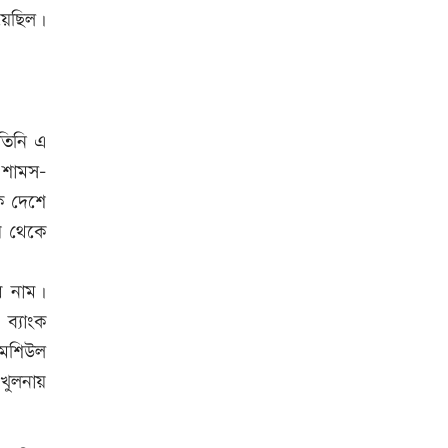
য়েছিল।
যারা পাবেন না
স্বর্ণের দামে বড় লাফ, আজ থেকেই
কার্যকর
তিনি এ
 শামস-
ে দেশে
ময় থেকে
র নাম।
ব্যাংক
 মশিউল
খুলনায়