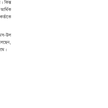
 কিন্তু
 আর্থিক
কর্তাকে
শামস-উল
লেছেন,
লাম।