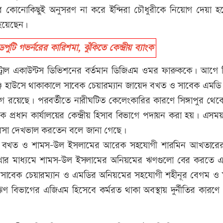
োর কোনোকিছুই অনুসরণ না করে ইন্দিরা চৌধুরীকে নিয়োগ দেয়া হ
 হয়েছেন।
েপুটি গভর্নরের কারিশমা, ঝুঁকিতে কেন্দ্রীয় ব্যাংক
্ট্রাল একাউন্টস ডিভিশনের বর্তমান ডিজিএম ওমর ফারুককে। আগে 
ঞ্জ হাউসে থাকাকালে সাবেক চেয়ারম্যান জায়েদ বখত ও সাবেক এমডি
রয়েছে। পরবর্তীতে নারীঘটিত কেলেংকারির কারণে সিঙ্গাপুর থেক
কে প্রধান কার্যালয়ের কেন্দ্রীয় হিসাব বিভাগে পদায়ন করা হয়। এস
যবসা দেখভাল করতেন বলে জানা গেছে।
ায়েদ বখত ও শামস-উল ইসলামের আরেক সহযোগী শারমিন আখতারে
শাখার মাধ্যমে শামস-উল ইসলামের অনিয়মের ঋণগুলো বের করতে এ 
 সাবেক চেয়ারম্যান ও এমডির অনিয়মের সহযোগী শহীনূর বেগম ও
 বিভাগের এজিএম হিসেবে কর্মরত থাকা অবস্থায় দুর্নীতির কারণে 