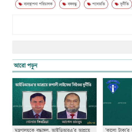
ব্যবস্থাপনা পরিচালক
বঙ্গবন্ধু
পদোন্নতি
দুর্নীতি
আরো পড়ুন
মন্ত্রণালয়কে বৃদ্ধাঙ্গুল, আইডিআরএ’র আশ্রয়ে
‘কালো টাকা’র 