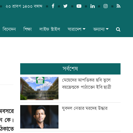
২৩ শ্রাবণ ১৪৩৩ বঙ্গাব্দ
বিনোদন
শিক্ষা
লাইফ স্টাইল
সারাদেশ
অন্যান্য
সর্বশেষ
মেয়েদের আপত্তিকর ছবি তুলে
বয়ফ্রেন্ডকে পাঠাতেন ইবি ছাত্রী
যুবদল নেতার মরদেহ উদ্ধার
ে অবসরে
েন কে।
ঠেকাতে