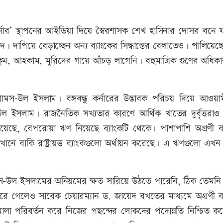
্নার’ স্থাপনের আইডিয়া দিয়ে স্বৈরশাসক শেখ হাসিনার দোসর বনে 
রদ। দাপিয়ে বেড়াচ্ছেন অন্য ব্যাংকের সিদ্ধান্তের বেলাতেও। পালিয়ে
ুকুম, আহকাম, মুরিদের গায়ে আঁচড় লাগেনি। বহুমাত্রিক গুণের অধিক
স-উল ইসলাম। বঙ্গবন্ধু কর্নারের উদ্ভাবক পরিচয় দিয়ে আওয়া
ইসলাম। রাজনৈতিক সখ্যতার কারণে আর্থিক খাতের দুর্বৃত্তরাও 
েছে, বেপরোয়া ঋণ নিয়েছে ব্যাংকটি থেকে। পাশাপাশি অগ্রণী ব্
েখানে বাকি রাষ্ট্রায়ত্ত ব্যাংকগুলো অর্থায়ন করেছে। এ ঋণগুলো এখন
স-উল ইসলামের অনিয়মের ক্ষত সারিয়ে উঠতে পারেনি, ঠিক তেমনি
রে গেলেও সাবেক চেয়ারম্যান ড. জায়েদ বখতের মাধ্যমে অগ্রণী ব্
তিমালা পরিবর্তন করে নিজের পছন্দের লোকদের পদোন্নতি নিশ্চিত ক