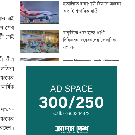
ইতালিতে ঢাকাগামী বিমানে আটকা
আড়াই শতাধিক যাত্রী
যান এই
ছেন শেখ
বাকৃবিতে শুরু হচ্ছে প্রাণী
ারী সেই
চিকিৎসক-গবেষকদের বৈজ্ঞানিক
সম্মেলন
মী লীগ
বন্দরে বিস্ফোরণে একই পরিবারের
হাজিরা
৩ জন দগ্ধ
যাংকের
 আর্থিক
পাঁচ আর্থিক প্রতিষ্ঠান বন্ধের
অনুমোদন, রোববার প্রশাসক
নিয়োগ
 শামস-
যাংকের
ঢাকা-ময়মনসিংহ রেল যোগাযোগ
স্বাভাবিক
রেছেন।