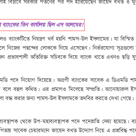
ুলাই বিপ্লবে সরকার পতনের পর পদ হারিয়েছেন জায়েদ বখত ও মু
 ব্যাংকের তিন কার্যালয় ছিল এস আলমের!
ব্যাংকটিতে নিয়ন্ত্রণ খর্ব হয়নি শামস-উল ইসলামের। যা বিস্মিত
ৌশলে নিজের পছন্দের লোককে নিয়ে এসেছেন। নির্ভরযোগ্য সূত্রগুলো
কজন প্রভাবশালী অতিরিক্ত সচিবকে দিয়ে ব্যাংক খাতে এখনও ছড়ি ঘু
এমডি পদে নিয়োগ দিয়েছে। অগ্রণী ব্যাংকের সাবেক এ ডিএমডি শ
লে বহুল কথিত। এর প্রমাণও মিলেছে সম্প্রতি। আনোয়ারুল ই
ুলো বন্ধ করার জন্য শামস-উল ইসলামকে তদবির করতে দেখা গেছে।
মহাব্যবস্থাপক থেকে উপ-মহাব্যবস্থাপক পদে পদোন্নতি দেয়া হয়েছে। ব্
য় সাবেক চেয়ারম্যান জায়েদ বখত উদ্যোগ নিয়ে এ প্রশ্নবিদ্ধ পদো