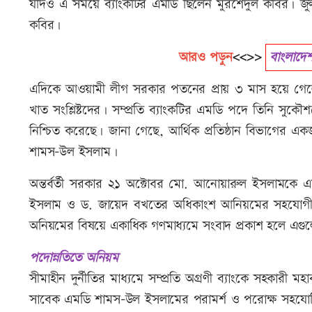
যদিও এ সময়ে ব্যাংকটির এমডি ছিলেন মুরশেদুল কবির। জ
কবির।
আরও পড়ুন
<<>>
বাংলাদেশ
এদিকে আওয়ামী লীগ সরকার পতনের প্রায় ৩ মাস হয়ে গেলেও 
খাত সংশ্লিষ্টদের। সম্প্রতি ব্যাংকটির এমডি পদে তিনি সুক
নিশ্চিত করেছে। জানা গেছে, আর্থিক প্রতিষ্ঠান বিভাগের এ
শামস-উল ইসলাম।
অন্তর্বর্তী সরকার ২১ অক্টোবর মো. আনোয়ারুল ইসলামকে 
ইসলাম ও ড. জায়েদ বখতের অধিকাংশ আনিয়মের সহযোগী ব
অনিয়মের বিষয়ে একাধিক গণমাধ্যমে সংবাদ প্রকাশ হলে এগ
পদোন্নতিতে অনিয়ম
সীমাহীন দুর্নীতির মাধ্যমে সম্প্রতি অগ্রণী ব্যাংকে সহকারী 
সাবেক এমডি শামস-উল ইসলামের পরামর্শ ও পরোক্ষ সহযোগিতা