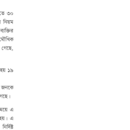
তিতে ৩০
আনসার-ভিডিপির উদ্যোগে সড়ক
র নিয়ম
সংস্কার
্যক্তির
 মৌখিক
রাজধানীতে ট্রেনের ধাক্কায়
 গেছে,
শিক্ষার্থীসহ নিহত ৪
া হয় ১৯
তুচ্ছ ঘটনায় বাকৃবির দুই হলের
শিক্ষার্থীদের সংঘর্ষ, আহত ৪
৯ জনকে
 গেছে।
জাতীয় প্রেমিকা দিবস আজ
সময়ে এ
 হয়। এ
র্দিষ্ট
‘জুলাই গণ-অভ্যুত্থান’ দিবসের ছুটি