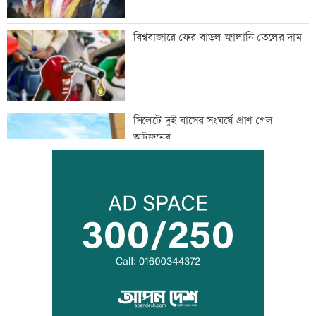
বিশ্ববাজারে ফের বাড়ল জ্বালানি তেলের দাম
সিলেটে দুই বাসের সংঘর্ষে প্রাণ গেল
আটজনের
দুপুরের মধ্যে ঝোড়ো হাওয়াসহ বজ্রবৃষ্টি হতে
পারে যেসব অঞ্চলে
ডিএমপির ১২ ঊর্ধ্বতন কর্মকর্তাকে বদলি