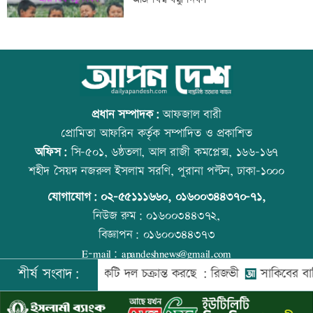
আজ দেশে স্বর্ণের ভরি কত
স্কুল ছাত্রীকে দলবদ্ধ ধর্ষণসহ ভিডিও ধারণ
প্রধান সম্পাদক:
আফজাল বারী
প্রোমিতা আফরিন কর্তৃক সম্পাদিত ও প্রকাশিত
অফিস:
সি-৫০১, ৬ষ্ঠতলা, আল রাজী কমপ্লেক্স, ১৬৬-১৬৭
শ্বশুরের শাহাদতবার্ষিকীর দোয়া মাহফিলে
প্রতিমন্ত্রীকে ঘিরে ভাইরাল ভিডিওতে ছবি
শহীদ সৈয়দ নজরুল ইসলাম সরণি, পুরানা পল্টন, ঢাকা-১০০০
প্রধানমন্ত্রী
জুড়ে অপপ্রচার: এলিন
যোগাযোগ:
০২-৫৫১১১৬৬০
,
০১৬০০৩৪৪৩৭০-৭১,
নিউজ রুম:
০১৬০০৩৪৪৩৭২,
বিজ্ঞাপন:
০১৬০০৩৪৪৩৭৩
প্রাইম মিনিস্টার গোল্ডকাপ ফুটবল টুর্নামেন্টে
কোরআন-হাদিসে নামাজ না পড়ার শাস্তি
E-mail:
apandeshnews@gmail.com
সংঘর্ষ, আহত ২৪
শীর্ষ সংবাদ:
েশের বিরুদ্ধে একটি দল চক্রান্ত করছে : রিজভী
সাকিবের বাড়িতে হা
©
২০২৬ |
আপন দেশ ডটকম
কর্তৃক সর্বসত্ব ® সংরক্ষিত | উন্নয়নে
ইমিথমেকারস.কম