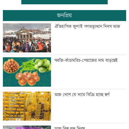
জনপ্রিয়
জন্মসূত্রে নাগরিকত্ব সীমিত করতে ট্রাম্পের
ঐতিহাসিক জুলাই গণঅভ্যুত্থান দিবস আজ
নতুন নির্বাহী আদেশ
টেলিভিশনে আজকের যত খেলা
সবজি-কাঁচামরিচ-পেয়াজের দাম বাড়ছেই
শুক্রবার রাজধানীর যেসব মার্কেট-দর্শনীয় স্থান
আজ দেশে যে দামে বিক্রি হচ্ছে স্বর্ণ
বন্ধ
সাতসকালে সড়কে ঝরল ছয় প্রাণ
আজ বিশ্ব বন্ধু দিবস