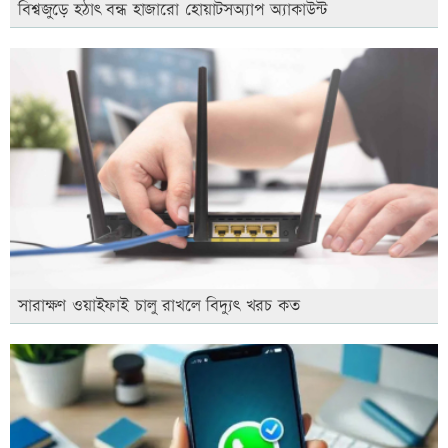
বিশ্বজুড়ে হঠাৎ বন্ধ হাজারো হোয়াটসঅ্যাপ অ্যাকাউন্ট
সারাক্ষণ ওয়াইফাই চালু রাখলে বিদ্যুৎ খরচ কত