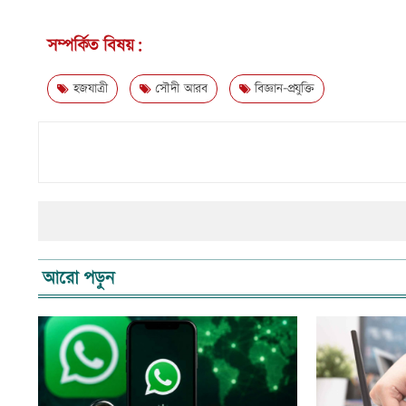
সম্পর্কিত বিষয়:
হজযাত্রী
সৌদী আরব
বিজ্ঞান-প্রযুক্তি
আরো পড়ুন