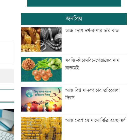
তিন বিভাগে বন্যার পূর্বাভাস
জনপ্রিয়
আজ দেশে স্বর্ণ-রুপার ভরি কত
দ্বিতীয় প্রান্তিকে ন্যাশনাল ফিডের
লোকসান
সবজি-কাঁচামরিচ-পেয়াজের দাম
বাড়ছেই
ফ্ল্যাট পাবেন জুলাই শহীদ-আহত
পরিবার: গৃহায়ন প্রতিমন্ত্রী
আজ বিশ্ব মানবপাচার প্রতিরোধ
দিবস
প্রস্তুতি ম্যাচে অপ্রস্তুত বাংলাদেশ
আজ দেশে যে দামে বিক্রি হচ্ছে স্বর্ণ
ফেনীর বন্ধ গ্যাসক্ষেত্র চালুর উদ্যোগ