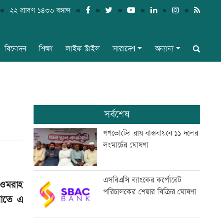
২২ শ্রাবণ ১৪৩৩ বঙ্গাব্দ
বিনোদন
শিক্ষা
লাইফ স্টাইল
সারাদেশ
অন্যান্য
সর্বশেষ
গণভোটের রায় বাস্তবায়নে ১১ দলের
লংমার্চের ঘোষণা
এসবিএসি ব্যাংকের কর্পোরেট
 ওমরাহ
পরিচালকের শেয়ার বিক্রির ঘোষণা
রাতে এ