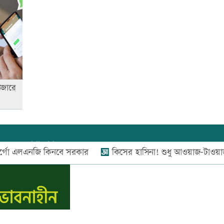
আনসার-ভিডিপির উদ্যোগে সড়ক
সংস্কার
রাজধানীতে ট্রেনের ধাক্কায়
উজারে
শিক্ষার্থীসহ নিহত ৪
তুচ্ছ ঘটনায় বাকৃবির দুই হলের
শিক্ষার্থীদের সংঘর্ষ, আহত ৪
যোগাযোগ:
০২-৫৫১১১৬৬০
,
০১৬০০৩৪৪৩৭০-৭১,
 এলএনজি কিনবে সরকার
কিসের হাসিনা! শুধু আওয়াজ-টাওয়াজ শোনা যায়: 
নিউজ রুম:
০১৬০০৩৪৪৩৭২,
বিজ্ঞাপন:
০১৬০০৩৪৪৩৭৩
জাতীয় প্রেমিকা দিবস আজ
E-mail:
apandeshnews@gmail.com
স.কম
‘জুলাই গণ-অভ্যুত্থান’ দিবসের ছুটি