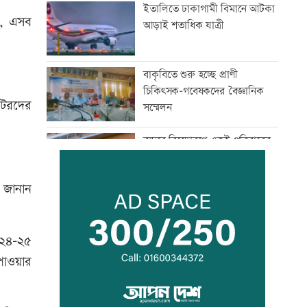
ইতালিতে ঢাকাগামী বিমানে আটকা
ে, এসব
আড়াই শতাধিক যাত্রী
বাকৃবিতে শুরু হচ্ছে প্রাণী
চিকিৎসক-গবেষকদের বৈজ্ঞানিক
েটরদের
সম্মেলন
বন্দরে বিস্ফোরণে একই পরিবারের
৩ জন দগ্ধ
 জানান
পাঁচ আর্থিক প্রতিষ্ঠান বন্ধের
অনুমোদন, রোববার প্রশাসক
নিয়োগ
০২৪-২৫
পাওয়ার
ঢাকা-ময়মনসিংহ রেল যোগাযোগ
স্বাভাবিক