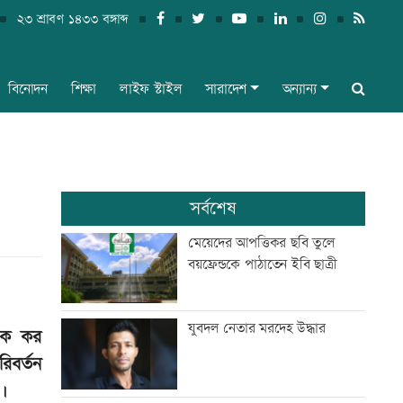
২৩ শ্রাবণ ১৪৩৩ বঙ্গাব্দ
বিনোদন
শিক্ষা
লাইফ স্টাইল
সারাদেশ
অন্যান্য
সর্বশেষ
মেয়েদের আপত্তিকর ছবি তুলে
বয়ফ্রেন্ডকে পাঠাতেন ইবি ছাত্রী
যুবদল নেতার মরদেহ উদ্ধার
েকে কর
িবর্তন
।