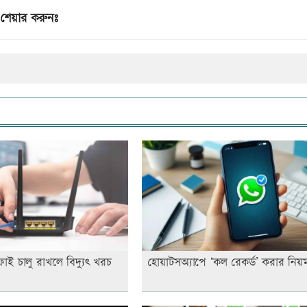
শেয়ার করুনঃ
াই চালু রাখলে বিদ্যুৎ খরচ
হোয়াটসঅ্যাপে ‘কল রেকর্ড’ করার নিয়