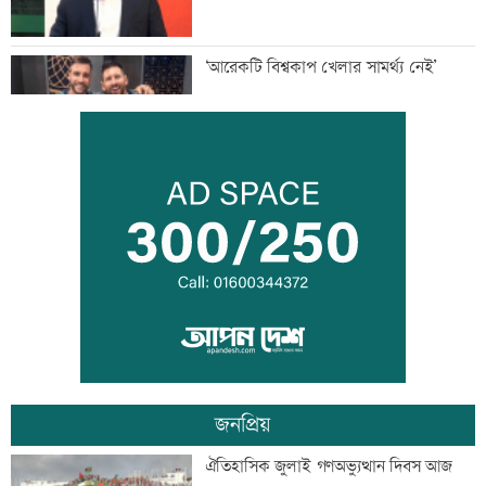
‘আরেকটি বিশ্বকাপ খেলার সামর্থ্য নেই’
আমিরাতে ঈদে মিলাদুন্নবী ও জাতীয় দিবসের
ছুটি ঘোষণা
তনু হত্যায় সাবেক সেনা সদস্য হাফিজুর ফের
গ্রেফতার
জনপ্রিয়
‘জীবনের সবচেয়ে খারাপ সিদ্ধান্ত ছিল কপালে
ঐতিহাসিক জুলাই গণঅভ্যুত্থান দিবস আজ
ইনজেকশন’