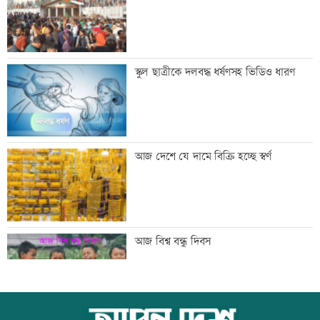
‘তারেক রহমানকেও আয়নাঘরে বন্দি রেখে
স্কুল ছাত্রীকে দলবদ্ধ ধর্ষণসহ ভিডিও ধারণ
নির্যাতন করা হয়েছিল’
‘জুলাই জাদুঘরে কোনো ধরনের দলীয়
আজ দেশে যে দামে বিক্রি হচ্ছে স্বর্ণ
ইতিহাস দেখতে চাই না’
রাজনৈতিক সম্পৃক্ততা যেন পেশাগত জীবনে
আজ বিশ্ব বন্ধু দিবস
বিঘ্ন না ঘটায়: প্রধানমন্ত্রী
ঠাকুরগাঁওয়ে ‘ফিল্মি কায়দায়’ পুলিশের