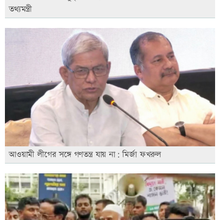
তথ্যমন্ত্রী
আওয়ামী লীগের সঙ্গে গণতন্ত্র যায় না: মির্জা ফখরুল