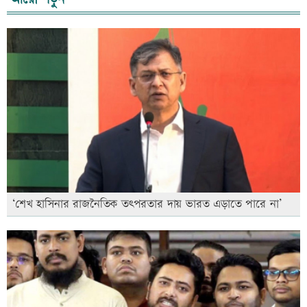
‘শেখ হাসিনার রাজনৈতিক তৎপরতার দায় ভারত এড়াতে পারে না’