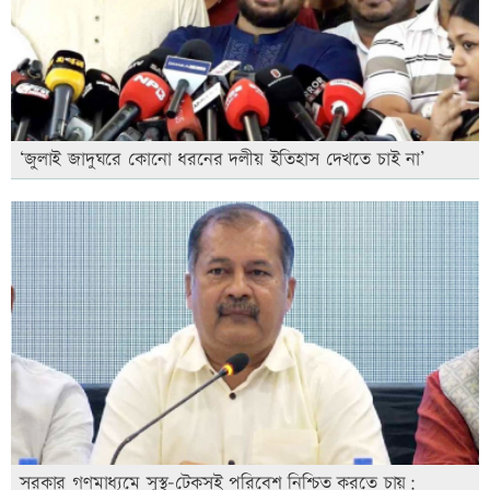
‘জুলাই জাদুঘরে কোনো ধরনের দলীয় ইতিহাস দেখতে চাই না’
সরকার গণমাধ্যমে সুস্থ-টেকসই পরিবেশ নিশ্চিত করতে চায়: