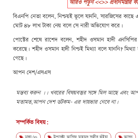
আরও পড়ুন <<>> প্রধানমন্ত্রীর ক
বিএনপি নেতা বলেন, নিশ্চয়ই ভুলে যাননি, সারজিসের কাছে
মোট ৪৮ লাখ টাকা নেয় বলে সে নারী অভিযোগ করে।
পোস্টের শেষে রাশেদ বলেন, শহীদ ওসমান হাদী এনসিপির 
করেছে। শহীদ ওসমান হাদী নিশ্চই মিথ্যা বলে যাননি? মিথ্
গেছে।
আপন দেশ/এসএস
মন্তব্য করুন ।। খবরের বিষয়বস্তুর সঙ্গে মিল আছে এবং আপত্
মতামত,আপন দেশ ডটকম- এর দায়ভার নেবে না।
সম্পর্কিত বিষয়:
ঢাকা-১০
উপদেষ্টা আসিফ মাহমুদ সজীব ভূঁইয়া
আসন