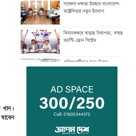
গবেষণা-দক্ষতা উন্নয়নে বাংলাদেশ-
অস্ট্রেলিয়ার নতুন উদ্যোগ
বিমানবন্দরে বাড়ছে নিরাপত্তা, বসছে
অ্যান্টি-ড্রোন সিস্টেম
প্রশিক্ষণার্থীদের সনদ দিলো
কালীগঞ্জ পৌরসভা
শেখ হাসিনার কক্ষে ঝুলছে শহীদদের
রক্তামাখা জামা
দ খান।
 যাবেন
শিশু হত্যায় দুই কিশোরের কারাদন্ড,
পাবজি-ফ্রি ফায়ার সরাতে
বিটিআরসিকে নির্দেশ