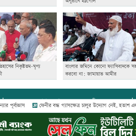
অনুষ্ঠানে হট্টগোল
হাসের নিকৃষ্টতম-ঘৃণ্য
বাংলার জমিনে কোনো ফ্যাসিবাদকে সহ
ভী
করবো না: জামায়াত আমীর
প্রধান সম্পাদক:
আফজাল বারী
ভাস
ফেনীর বন্ধ গ্যাসক্ষেত্র চালুর উদ্যোগ নেই, হতাশ এলাকাবাসী
প্রোমিতা আফরিন কর্তৃক সম্পাদিত ও প্রকাশিত
অফিস:
সি-৫০১, ৬ষ্ঠতলা, আল রাজী কমপ্লেক্স, ১৬৬-১৬৭
শহীদ সৈয়দ নজরুল ইসলাম সরণি, পুরানা পল্টন, ঢাকা-১০০০