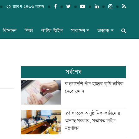
২২ শ্রাবণ ১৪৩৩ বঙ্গাব্দ
বিনোদন
শিক্ষা
লাইফ স্টাইল
সারাদেশ
অন্যান্য
সর্বশেষ
বাংলাদেশি পাঁচ হাজার কৃষি শ্রমিক
নেবে ওমান
স্বর্ণ খাতকে আনুষ্ঠানিক কাঠামোয়
আনছে সরকার, মতামত চাইল
মন্ত্রণালয়