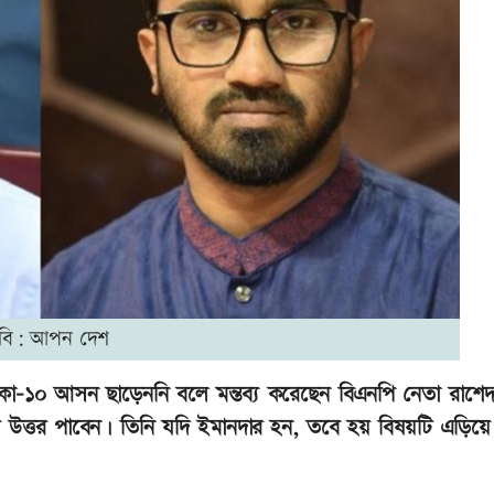
বি: আপন দেশ
াকা-১০ আসন ছাড়েননি বলে মন্তব্য করেছেন বিএনপি নেতা রাশে
উত্তর পাবেন। তিনি যদি ইমানদার হন, তবে হয় বিষয়টি এড়িয়ে