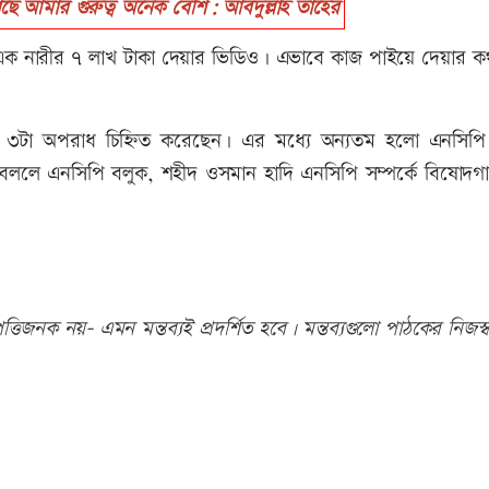
াছে আমার গুরুত্ব অনেক বেশি: আবদুল্লাহ তাহের
 এক নারীর ৭ লাখ টাকা দেয়ার ভিডিও। এভাবে কাজ পাইয়ে দেয়ার ক
৩টা অপরাধ চিহ্নিত করেছেন। এর মধ্যে অন্যতম হলো এনসিপি দু
যা বললে এনসিপি বলুক, শহীদ ওসমান হাদি এনসিপি সম্পর্কে বিষোদগ
তিজনক নয়- এমন মন্তব্যই প্রদর্শিত হবে। মন্তব্যগুলো পাঠকের নিজস্ব