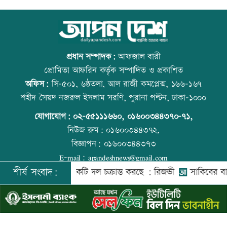
স্বর্ণ খাতকে আনুষ্ঠানিক কাঠামোয় আনছে
আজ বিশ্ব বন্ধু দিবস
সরকার, মতামত চাইল মন্ত্রণালয়
প্রধান সম্পাদক:
আফজাল বারী
প্রোমিতা আফরিন কর্তৃক সম্পাদিত ও প্রকাশিত
অফিস:
সি-৫০১, ৬ষ্ঠতলা, আল রাজী কমপ্লেক্স, ১৬৬-১৬৭
গবেষণা-দক্ষতা উন্নয়নে বাংলাদেশ-অস্ট্রেলিয়ার
প্রতিমন্ত্রীকে ঘিরে ভাইরাল ভিডিওতে ছবি
শহীদ সৈয়দ নজরুল ইসলাম সরণি, পুরানা পল্টন, ঢাকা-১০০০
নতুন উদ্যোগ
জুড়ে অপপ্রচার: এলিন
যোগাযোগ:
০২-৫৫১১১৬৬০
,
০১৬০০৩৪৪৩৭০-৭১,
নিউজ রুম:
০১৬০০৩৪৪৩৭২,
বিজ্ঞাপন:
০১৬০০৩৪৪৩৭৩
বিমানবন্দরে বাড়ছে নিরাপত্তা, বসছে অ্যান্টি-
বিশ্ব মাতৃদুগ্ধ দিবস আজ
E-mail:
apandeshnews@gmail.com
ড্রোন সিস্টেম
শীর্ষ সংবাদ:
েশের বিরুদ্ধে একটি দল চক্রান্ত করছে : রিজভী
সাকিবের বাড়িতে হা
©
২০২৬ |
আপন দেশ ডটকম
কর্তৃক সর্বসত্ব ® সংরক্ষিত | উন্নয়নে
ইমিথমেকারস.কম
প্রশিক্ষণার্থীদের সনদ দিলো কালীগঞ্জ
আজ স্বর্ণ-রুপা যে দামে বিক্রি হচ্ছে
পৌরসভা