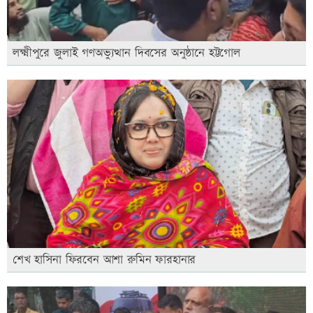
লক্ষ্মীপুরে জুলাই গণঅভ্যুত্থান দিবসের অনুষ্ঠানে হট্টগোল
শেখ হাসিনা ফিরবেন আশা রুমিন ফারহানার