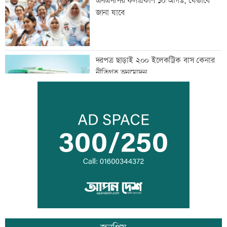
এসএসসির ফলপ্রকাশ ১০ আগস্ট, যেভাবে
জানা যাবে
দরপত্র ছাড়াই ২০০ ইলেকট্রিক বাস কেনার
নীতিগত অনুমোদন
তনু হত্যার আসামি সাবেক সেনাসদস্য
হাফিজুরকে আত্মসমর্পণের নির্দেশ
দুদকের মামলায় ঢাকা ব্যাংকের ৪ কর্মকর্তার
কারাদণ্ড