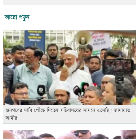
আরো পড়ুন
জনগণের দাবি পৌঁছে দিতেই সচিবালয়ের সামনে এসেছি: জামায়াত
আমীর