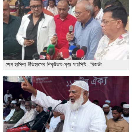
শেখ হাসিনা ইতিহাসের নিকৃষ্টতম-ঘৃণ্য ফ্যাসিস্ট: রিজভী