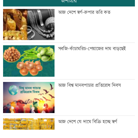
জনপ্রিয়
জিয়াউর রহমান দেশে প্রথম সবুজ বিপ্লবের
আজ দেশে স্বর্ণ-রুপার ভরি কত
ডাক দিয়েছিলেন: পরিবেশমন্ত্রী
প্রথম শ্রেণিতে ভর্তি লটারিতে
সবজি-কাঁচামরিচ-পেয়াজের দাম বাড়ছেই
মেঘনার ভাঙনরোধে জিও ব্যাগ প্রকল্পে
আজ বিশ্ব মানবপাচার প্রতিরোধ দিবস
অনিয়ম, এলাকাবাসীর মানববন্ধন
বাংলাদেশি পাঁচ হাজার কৃষি শ্রমিক নেবে
আজ দেশে যে দামে বিক্রি হচ্ছে স্বর্ণ
ওমান