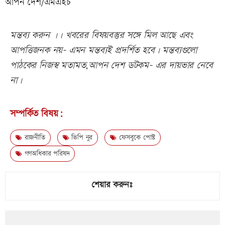
আপন দেশ/এমএইচ
মন্তব্য করুন ।। খবরের বিষয়বস্তুর সঙ্গে মিল আছে এবং
আপত্তিজনক নয়- এমন মন্তব্যই প্রদর্শিত হবে। মন্তব্যগুলো
পাঠকের নিজস্ব মতামত,আপন দেশ ডটকম- এর দায়ভার নেবে
না।
সম্পর্কিত বিষয়:
রাজনীতি
ভিপি নুর
ফেসবুকে পোস্ট
গণঅধিকার পরিষদ
শেয়ার করুনঃ