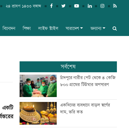
২৪ শ্রাবণ ১৪৩৩ বঙ্গাব্দ
বিনোদন
শিক্ষা
লাইফ স্টাইল
সারাদেশ
অন্যান্য
সর্বশেষ
চাঁদপুরে নারীর পেট থেকে ৪ কেজি
৮০০ গ্রামের টিউমার অপসারণ
একদিনের ব্যবধানে বাড়ল স্বর্ণের
ড একটি
দাম, ভরি কত
স্তরের