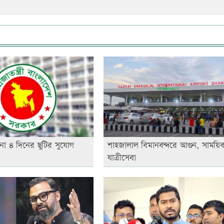
না ৪ দিনের ছুটির সুযোগ
শাহজালাল বিমানবন্দরে আগুন, সাময়িক
যাত্রীসেবা