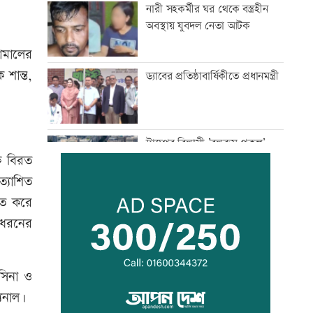
নারী সহকর্মীর ঘর থেকে বস্ত্রহীন
অবস্থায় যুবদল নেতা আটক
কামালের
 শান্ত,
ড্যাবের প্রতিষ্ঠাবার্ষিকীতে প্রধানমন্ত্রী
ট্রাম্পের বিলাসী ’বলরুম প্রকল্প’
ে বিরত
আটকে দিলেন আদালত
ত্যাশিত
িত করে
আগস্টে ফের টানা ৪ দিনের ছুটির
 ধরনের
সুযোগ
াসিনা ও
এসএসসির ফলাফল সোমবার, যে
৩ উপায়ে জানবেন
যুনাল।