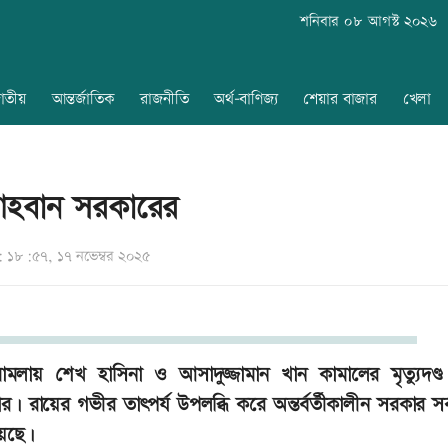
শনিবার ০৮ আগস্ট ২০২৬
াতীয়
আন্তর্জাতিক
রাজনীতি
অর্থ-বাণিজ্য
শেয়ার বাজার
খেলা
আহবান সরকারের
১৮:৫৭, ১৭ নভেম্বর ২০২৫
লায় শেখ হাসিনা ও আসাদুজ্জামান খান কামালের মৃত্যুদণ্
 রায়ের গভীর তাৎপর্য উপলব্ধি করে অন্তর্বর্তীকালীন সরকার সর্ব
য়েছে।