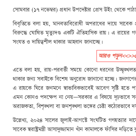
সোমবার (১৭ নভেম্বর) প্রধান উপদেষ্টার প্রেস উইং থেকে প
বিবৃতিতে বলা হয়, মানবতাবিরোধী অপরাধের দায়ে সাবেক প্রধানম
বিরুদ্ধে ঘোষিত মৃত্যুদণ্ড একটি ঐতিহাসিক রায়। এ রায়ের গভী
সংযত ও দায়িত্বশীল থাকার আহবান জানাচ্ছে।
আরও পড়ুন<<>>শেখ
এতে বলা হয়, রায়-পরবর্তী সময়ে কোনো ধরনের উচ্ছৃঙ্খলতা
থাকার জন্য সবাইকে বিশেষ অনুরোধ জানানো হচ্ছে। জনগণের, ব
এ রায়কে ঘিরে জনমনে স্বাভাবিকভাবেই আবেগ সৃষ্টি হতে 
এমন কোনও পদক্ষেপ না নেয়—সরকার এ বিষয়ে দৃঢ়ভাবে সবা
অরাজকতা, বিশৃঙ্খলা বা জনশৃঙ্খলা ভঙ্গের চেষ্টা কঠোরভাবে
উল্লেখ্য, ২০২৪ সালের জুলাই-আগস্টে সংঘটিত গণহত্যার দায়ে
সাবেক স্বরাষ্ট্রমন্ত্রী আসাদুজ্জামান খাঁন কামালকে ফাঁসির দড়িতে