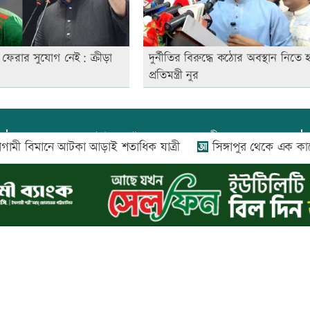
ফেরার সুযোগ নেই: ক্রীড়া
দুর্নীতির বিরুদ্ধে কঠোর অবস্থান নিতে 
প্রতিমন্ত্রী নুর
প্রধান সম্পাদক:
আফজাল বারী
িমানে আটকা আড়াই শতাধিক যাত্রী
সিঙ্গাপুর থেকে এক কার্গো
প্রোমিতা আফরিন কর্তৃক সম্পাদিত ও প্রকাশিত
অফিস:
সি-৫০১, ৬ষ্ঠতলা, আল রাজী কমপ্লেক্স, ১৬৬-১৬৭
শহীদ সৈয়দ নজরুল ইসলাম সরণি, পুরানা পল্টন, ঢাকা-১০০০
০২৬ |
আপন দেশ ডটকম
কর্তৃক সর্বসত্ব ® সংরক্ষিত | উন্নয়নে
ইমিথমেকার