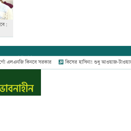
আনসার-ভিডিপির উদ্যোগে সড়ক
হবে:
সংস্কার
রাজধানীতে ট্রেনের ধাক্কায়
শিক্ষার্থীসহ নিহত ৪
যোগাযোগ:
০২-৫৫১১১৬৬০
,
০১৬০০৩৪৪৩৭০-৭১,
 এলএনজি কিনবে সরকার
কিসের হাসিনা! শুধু আওয়াজ-টাওয়াজ শোনা যায়: 
নিউজ রুম:
০১৬০০৩৪৪৩৭২,
বিজ্ঞাপন:
০১৬০০৩৪৪৩৭৩
তুচ্ছ ঘটনায় বাকৃবির দুই হলের
E-mail:
apandeshnews@gmail.com
শিক্ষার্থীদের সংঘর্ষ, আহত ৪
স.কম
জাতীয় প্রেমিকা দিবস আজ
‘জুলাই গণ-অভ্যুত্থান’ দিবসের ছুটি