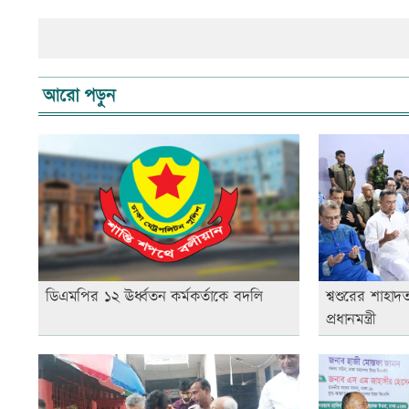
আরো পড়ুন
ডিএমপির ১২ ঊর্ধ্বতন কর্মকর্তাকে বদলি
শ্বশুরের শাহাদ
প্রধানমন্ত্রী