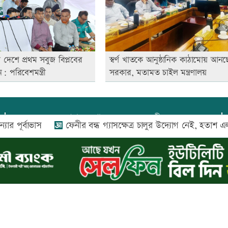
দেশে প্রথম সবুজ বিপ্লবের
স্বর্ণ খাতকে আনুষ্ঠানিক কাঠামোয় আনছ
 পরিবেশমন্ত্রী
সরকার, মতামত চাইল মন্ত্রণালয়
প্রধান সম্পাদক:
আফজাল বারী
বাভাস
ফেনীর বন্ধ গ্যাসক্ষেত্র চালুর উদ্যোগ নেই, হতাশ এলাকাবাস
প্রোমিতা আফরিন কর্তৃক সম্পাদিত ও প্রকাশিত
অফিস:
সি-৫০১, ৬ষ্ঠতলা, আল রাজী কমপ্লেক্স, ১৬৬-১৬৭
শহীদ সৈয়দ নজরুল ইসলাম সরণি, পুরানা পল্টন, ঢাকা-১০০০
০২৬ |
আপন দেশ ডটকম
কর্তৃক সর্বসত্ব ® সংরক্ষিত | উন্নয়নে
ইমিথমেকার