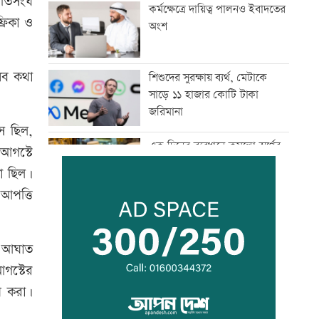
াতিসংঘ
কর্মক্ষেত্রে দায়িত্ব পালনও ইবাদতের
রিকা ও
অংশ
সব কথা
শিশুদের সুরক্ষায় ব্যর্থ, মেটাকে
সাড়ে ১১ হাজার কোটি টাকা
জরিমানা
স ছিল,
এক দিনের ব্যবধানে কমলো স্বর্ণের
আগস্টে
দাম, আজ থেকেই কার্যকর
কা ছিল।
 আপত্তি
বগি লাইনচ্যুত, ঢাকা-ময়মনসিংহ
রেল চলাচল বন্ধ
ত আঘাত
গস্টের
যৌথ প্রতিরক্ষা চুক্তি স্বাক্ষরের পথে
ন করা।
সৌদি-তুরস্ক-পাকিস্তান