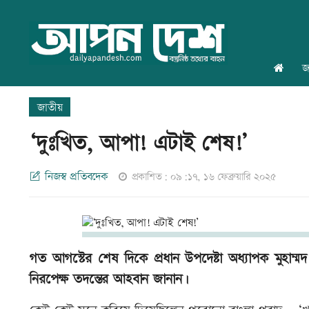
জ
জাতীয়
‘দুঃখিত, আপা! এটাই শেষ!’
নিজস্ব প্রতিবদেক
প্রকাশিত: ০৯:১৭, ১৬ ফেব্রুয়ারি ২০২৫
গত আগস্টের শেষ দিকে প্রধান উপদেষ্টা অধ্যাপক মুহা
নিরপেক্ষ তদন্তের আহবান জানান।