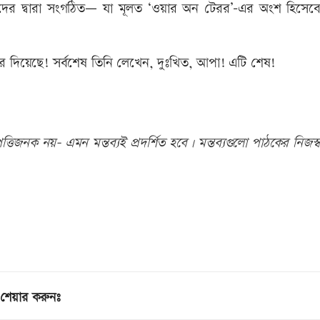
িদের দ্বারা সংগঠিত— যা মূলত ‘ওয়ার অন টেরর’-এর অংশ হিসেব
 করে দিয়েছে! সর্বশেষ তিনি লেখেন, দুঃখিত, আপা! এটি শেষ!
তিজনক নয়- এমন মন্তব্যই প্রদর্শিত হবে। মন্তব্যগুলো পাঠকের নিজস্ব
শেয়ার করুনঃ