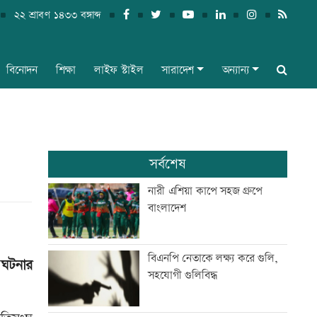
২২ শ্রাবণ ১৪৩৩ বঙ্গাব্দ
বিনোদন
শিক্ষা
লাইফ স্টাইল
সারাদেশ
অন্যান্য
সর্বশেষ
নারী এশিয়া কাপে সহজ গ্রুপে
বাংলাদেশ
বিএনপি নেতাকে লক্ষ্য করে গুলি,
 ঘটনার
সহযোগী গুলিবিদ্ধ