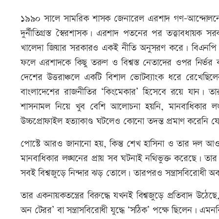
১৯৯০ সালে সামরিক শাসক জেনারেল এরশাদ গণ-আন্দোলনের
দুর্নীতিগ্রস্ত স্বৈরশাসক। এরশাদ পতনের পর তত্ত্বাবধায়ক
খালেদা জিয়ার সরকারও একই নীতি অনুসরণ করে। বিএনপি ও
ফলে এরশাদকে কিছু তরুণ ও বিশ্বস্ত নেতাদের ওপর নির্
দেশের উত্তরাঞ্চলে একটি বিশাল ভোটব্যাংক ধরে রেখেছিলেন
বাংলাদেশের রাজনীতির ‘কিংমেকার’ হিসেবে রয়ে যান। তার 
শাসনামল নিয়ে খুব বেশি আলোচনা হয়নি, মানবাধিকার লঙ্
উচ্চপ্রোফাইল হত্যাকাণ্ড ঘটলেও কোনো তদন্ত প্রমাণ করেনি য
পোস্টে আরও জানানো হয়, কিন্তু শেখ হাসিনা ও তার দল আওয়
মানবাধিকার লঙ্ঘনের প্রায় সব ঘটনাই নথিভুক্ত করেছে। তার 
সবই বিশ্বজুড়ে নিন্দার ঝড় তোলে। তারপরও সন্ত্রাসবিরোধী অবস
তার একনায়কতন্ত্রের বিরুদ্ধে যখনই বিশ্বজুড়ে প্রতিবাদ উঠেছ
অন টেরর’ বা সন্ত্রাসবিরোধী যুদ্ধে ‘সঠিক’ পক্ষে ছিলেন। এ