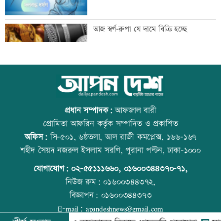
দুপুরের মধ্যে বজ্রসহ বৃষ্টির আভাস
আজ স্বর্ণ-রুপা যে দামে বিক্রি হচ্ছে
টেলিভিশনে আজকের যত খেলা
ইউএস-বাংলা এয়ারলাইন্সে নিয়োগ বিজ্ঞপ্তি
প্রধান সম্পাদক:
আফজাল বারী
প্রোমিতা আফরিন কর্তৃক সম্পাদিত ও প্রকাশিত
অফিস:
সি-৫০১, ৬ষ্ঠতলা, আল রাজী কমপ্লেক্স, ১৬৬-১৬৭
সপ্তাহের শুরুতেই বিশ্ববাজারে বাড়ল তেলের
রাজধানীতে ট্রেনের ধাক্কায় শিক্ষার্থীসহ নিহত
শহীদ সৈয়দ নজরুল ইসলাম সরণি, পুরানা পল্টন, ঢাকা-১০০০
দাম
৪
যোগাযোগ:
০২-৫৫১১১৬৬০
,
০১৬০০৩৪৪৩৭০-৭১,
নিউজ রুম:
০১৬০০৩৪৪৩৭২,
বিজ্ঞাপন:
০১৬০০৩৪৪৩৭৩
সোমবার রাজধানীর যেসব দোকান-মার্কেট
আজ দেশে স্বর্ণের দাম বাড়ল নাকি কমলো
E-mail:
apandeshnews@gmail.com
বন্ধ