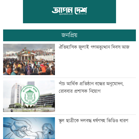
এবার জিপিএ-৫ পেয়েছেন ১ লাখ ১৬ হাজার
৬৭৬ শিক্ষার্থী
জনপ্রিয়
এসএসসির ফল প্রকাশ: ৩১২ প্রতিষ্ঠানে কেউ
ঐতিহাসিক জুলাই গণঅভ্যুত্থান দিবস আজ
পাস করেনি
বিশ্ব সিংহ দিবস আজ
পাঁচ আর্থিক প্রতিষ্ঠান বন্ধের অনুমোদন,
রোববার প্রশাসক নিয়োগ
এসএসসির ফল প্রকাশ, পাসের হার ৬২.২৫
স্কুল ছাত্রীকে দলবদ্ধ ধর্ষণসহ ভিডিও ধারণ
শতাংশ