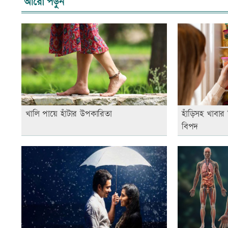
আরো পড়ুন
খালি পায়ে হাঁটার উপকারিতা
হাঁড়িসহ খাবার
বিপদ