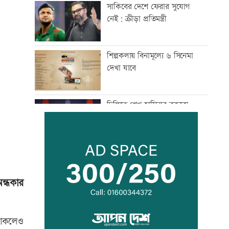
সাকিবের দেশে ফেরার সুযোগ
নেই: ক্রীড়া প্রতিমন্ত্রী
শিল্পকলায় বিনামূল্যে ৬ সিনেমা
দেখা যাবে
দিল্লিতে শেখ হাসিনার বক্তব্যে
ভারতের সমর্থন নেই: রণধীর
জয়সওয়াল
দেশে ফিরলেন আরও ৩৪০ লিবিয়া
প্রবাসী
ন্ধকার
দুর্নীতির বিরুদ্ধে কঠোর অবস্থান
নিতে হবে: প্রতিমন্ত্রী নুর
থাকলেও