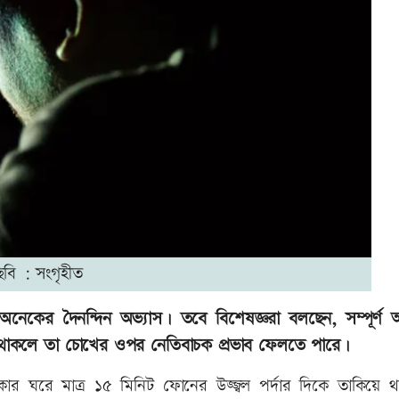
ছবি : সংগৃহীত
েকের দৈনন্দিন অভ্যাস। তবে বিশেষজ্ঞরা বলছেন, সম্পূর্ণ অ
াকিয়ে থাকলে তা চোখের ওপর নেতিবাচক প্রভাব ফেলতে পারে।
্ধকার ঘরে মাত্র ১৫ মিনিট ফোনের উজ্জ্বল পর্দার দিকে তাকিয়ে 