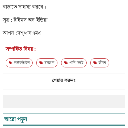
বাড়াতে সাহায্য করবে।
সূত্র: টাইমস অব ইন্ডিয়া
আপন দেশ/এসএমএ
সম্পর্কিত বিষয়:
লাইফস্টাইল
রমজান
পানি সঙ্কট
জীবন
শেয়ার করুনঃ
আরো পড়ুন