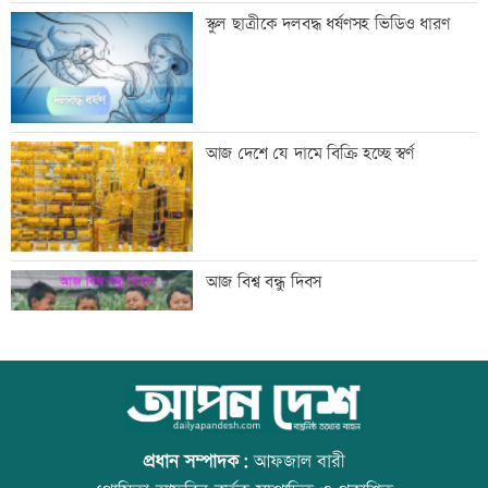
মেসির বাবা মারা গেছেন
স্কুল ছাত্রীকে দলবদ্ধ ধর্ষণসহ ভিডিও ধারণ
বিএনপি গণমাধ্যমের স্বাধীনতায় বিশ্বাস করে:
আজ দেশে যে দামে বিক্রি হচ্ছে স্বর্ণ
প্রতিমন্ত্রী টুকু
তিস্তা মহাপরিকল্পনার কাজ শিগগিরই শুরু
আজ বিশ্ব বন্ধু দিবস
হচ্ছে: প্রতিমন্ত্রী ফরহাদ
অতিরিক্ত মদপানে এক ব্যক্তির মৃত্যু
কোরআন-হাদিসে নামাজ না পড়ার শাস্তি
প্রধান সম্পাদক:
আফজাল বারী