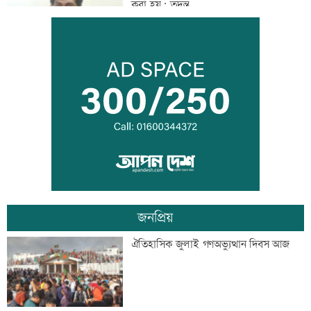
করা হয়: তদন্ত
তরুণদের নেতৃত্বেই প্রযুক্তিনির্ভর উন্নয়ন হবে:
তথ্যপ্রযুক্তিমন্ত্রী
লক্ষ্মীপুর জেলা প্রশাসনের ১৪ কর্মকর্তা-
কর্মচারীর বিদায়ী সংবর্ধনা
জনপ্রিয়
সব শর্ত মেনে নিলে হরমুজ খুলবো: ইরান
ঐতিহাসিক জুলাই গণঅভ্যুত্থান দিবস আজ