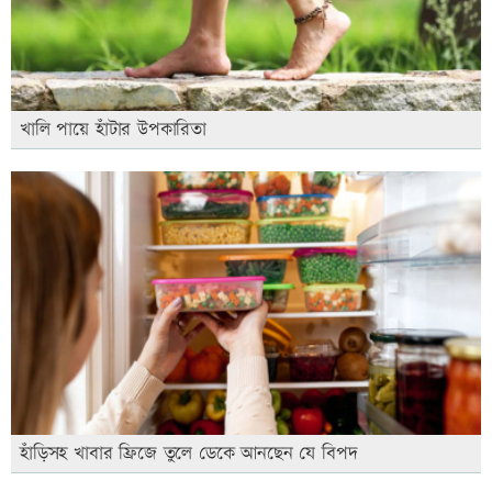
খালি পায়ে হাঁটার উপকারিতা
হাঁড়িসহ খাবার ফ্রিজে তুলে ডেকে আনছেন যে বিপদ