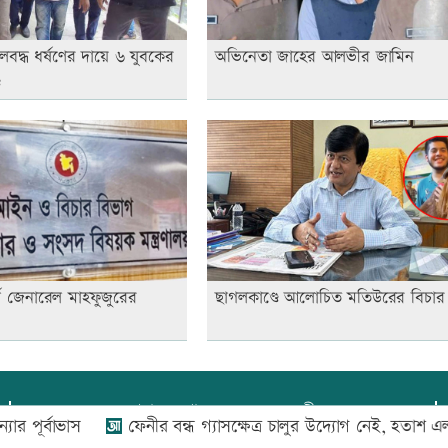
লবদ্ধ ধর্ষণের দায়ে ৬ যুবকের
অভিনেতা জাহের আলভীর জামিন
ড
নি জেনারেল মাহফুজুরের
ছাগলকাণ্ডে আলোচিত মতিউরের বিচার 
প্রধান সম্পাদক:
আফজাল বারী
াভাস
ফেনীর বন্ধ গ্যাসক্ষেত্র চালুর উদ্যোগ নেই, হতাশ এলাকাবাসী
প্রোমিতা আফরিন কর্তৃক সম্পাদিত ও প্রকাশিত