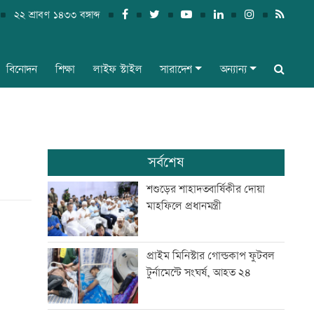
২২ শ্রাবণ ১৪৩৩ বঙ্গাব্দ
বিনোদন
শিক্ষা
লাইফ স্টাইল
সারাদেশ
অন্যান্য
সর্বশেষ
শশুড়ের শাহাদতবার্ষিকীর দোয়া
মাহফিলে প্রধানমন্ত্রী
প্রাইম মিনিস্টার গোল্ডকাপ ফুটবল
টুর্নামেন্টে সংঘর্ষ, আহত ২৪