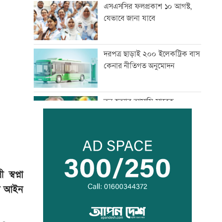
এসএসসির ফলপ্রকাশ ১০ আগস্ট,
যেভাবে জানা যাবে
দরপত্র ছাড়াই ২০০ ইলেকট্রিক বাস
কেনার নীতিগত অনুমোদন
তনু হত্যার আসামি সাবেক
সেনাসদস্য হাফিজুরকে
আত্মসমর্পণের নির্দেশ
দুদকের মামলায় ঢাকা ব্যাংকের ৪
কর্মকর্তার কারাদণ্ড
্বপ্না
েন আইন
জিয়াউর রহমান দেশে প্রথম সবুজ
বিপ্লবের ডাক দিয়েছিলেন:
পরিবেশমন্ত্রী