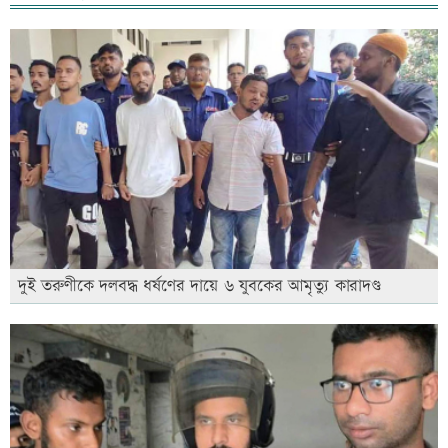
দুই তরুণীকে দলবদ্ধ ধর্ষণের দায়ে ৬ যুবকের আমৃত্যু কারাদণ্ড