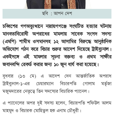
ছবি : আপন দেশ
চব্বিশের গণঅভ্যুত্থানে নারায়ণগঞ্জে সংঘটিত হত্যার ঘটনায়
মানবতাবিরোধী অপরাধের মামলায় সাবেক সংসদ সদস্য
(এমপি) শামীম ওসমানসহ ১২ আসামির বিরুদ্ধে আনুষ্ঠানিক
অভিযোগ গঠন করে বিচার শুরুর আদেশ দিয়েছে ট্রাইব্যুনাল।
একইসঙ্গে এই মামলার সূচনা বক্তব্য ও প্রথম সাক্ষীর
জবানবন্দি রেকর্ড করার জন্য ১০ জুন ধার্য করা হয়েছে।
বুধবার (১৩ মে) এ আদেশ দেন আন্তর্জাতিক অপরাধ
ট্রাইব্যুনাল-১-এর চেয়ারম্যান বিচারপতি গোলাম মর্তূজা
মজুমদারের নেতৃত্বে তিন সদস্যের বিচারিক প্যানেল।
এ প্যানেলের অপর দুই সদস্য হলেন, বিচারপতি শফিউল আলম
মাহমুদ ও বিচারক মোহিতুল হক এনাম চৌধুরী।