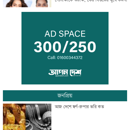
সোনাক্ষীকে কটাক্ষ, ফের বিতর্কের মুখে কঙ্গনা
দুই ঘণ্টায় ৫৪৮ কোটি টাকার লেনদেন
ব্রিজের নিচে মিলল নারীর খণ্ডিত মরদেহ
জনপ্রিয়
তিন বিভাগে বন্যার পূর্বাভাস
আজ দেশে স্বর্ণ-রুপার ভরি কত