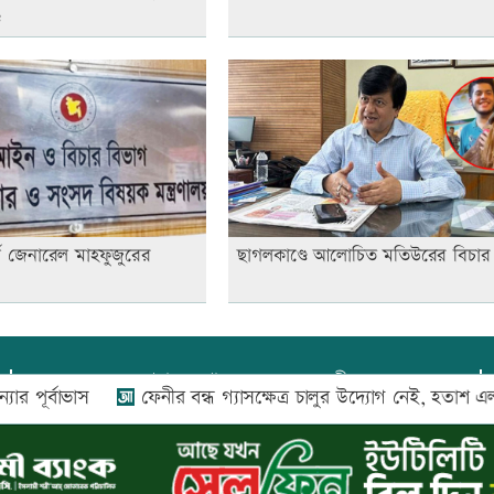
ড
নি জেনারেল মাহফুজুরের
ছাগলকাণ্ডে আলোচিত মতিউরের বিচার 
প্রধান সম্পাদক:
আফজাল বারী
্বাভাস
ফেনীর বন্ধ গ্যাসক্ষেত্র চালুর উদ্যোগ নেই, হতাশ এলাকাবাস
প্রোমিতা আফরিন কর্তৃক সম্পাদিত ও প্রকাশিত
অফিস:
সি-৫০১, ৬ষ্ঠতলা, আল রাজী কমপ্লেক্স, ১৬৬-১৬৭
শহীদ সৈয়দ নজরুল ইসলাম সরণি, পুরানা পল্টন, ঢাকা-১০০০