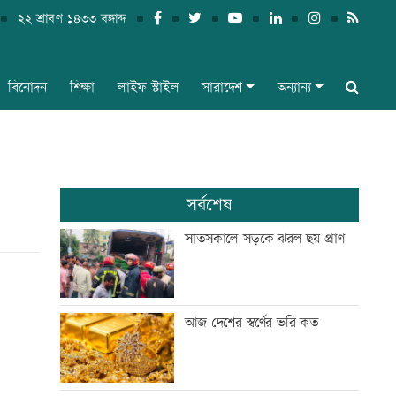
২২ শ্রাবণ ১৪৩৩ বঙ্গাব্দ
বিনোদন
শিক্ষা
লাইফ স্টাইল
সারাদেশ
অন্যান্য
সর্বশেষ
সাতসকালে সড়কে ঝরল ছয় প্রাণ
আজ দেশের স্বর্ণের ভরি কত