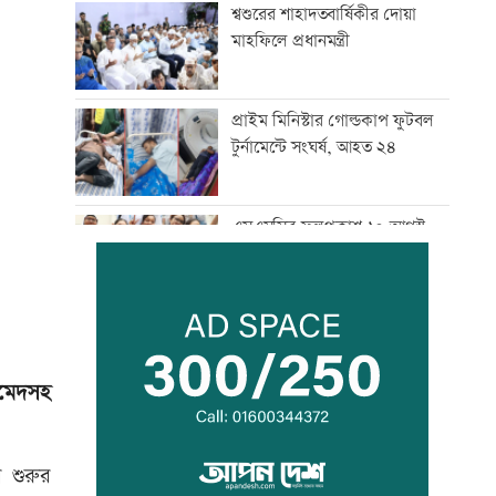
শ্বশুরের শাহাদতবার্ষিকীর দোয়া
মাহফিলে প্রধানমন্ত্রী
প্রাইম মিনিস্টার গোল্ডকাপ ফুটবল
টুর্নামেন্টে সংঘর্ষ, আহত ২৪
এসএসসির ফলপ্রকাশ ১০ আগস্ট,
যেভাবে জানা যাবে
দরপত্র ছাড়াই ২০০ ইলেকট্রিক বাস
কেনার নীতিগত অনুমোদন
হমেদসহ
তনু হত্যার আসামি সাবেক
সেনাসদস্য হাফিজুরকে
 শুরুর
আত্মসমর্পণের নির্দেশ