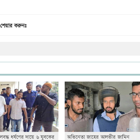
শেয়ার করুনঃ
লবদ্ধ ধর্ষণের দায়ে ৬ যুবকের
অভিনেতা জাহের আলভীর জামিন