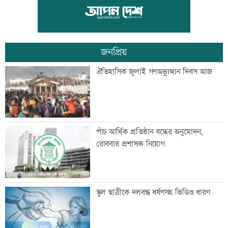
প্রধানমন্ত্রীর সফর ঘিরে চট্টগ্রাম-কক্সবাজারে
উৎসবের আমেজ
জনপ্রিয়
অবশেষে মোজতবা খামেনির ভিডিও প্রকাশ্য
ঐতিহাসিক জুলাই গণঅভ্যুত্থান দিবস আজ
আজ দেশে স্বর্ণের ভরি কত
পাঁচ আর্থিক প্রতিষ্ঠান বন্ধের অনুমোদন,
রোববার প্রশাসক নিয়োগ
ড্রেন নির্মাণ কাজে ধীরগতি, চরম বিপাকে
স্কুল ছাত্রীকে দলবদ্ধ ধর্ষণসহ ভিডিও ধারণ
ব্যবসায়ীরা