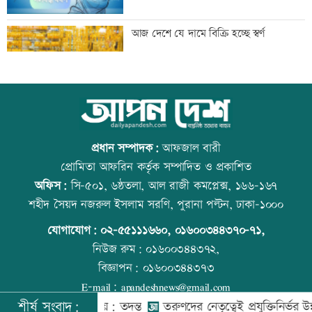
নোয়াখালীতে পুকুরে পড়ে শিশুর মৃত্যু
আজ দেশে যে দামে বিক্রি হচ্ছে স্বর্ণ
স্বামীর বিরুদ্ধে স্ত্রীর সংবাদ সম্মেলনে
আজ বিশ্ব বন্ধু দিবস
প্রধান সম্পাদক:
আফজাল বারী
প্রোমিতা আফরিন কর্তৃক সম্পাদিত ও প্রকাশিত
অফিস:
সি-৫০১, ৬ষ্ঠতলা, আল রাজী কমপ্লেক্স, ১৬৬-১৬৭
জয়সওয়ালের সঙ্গে মৃণাল ঠাকুরের প্রেমের
কোরআন-হাদিসে নামাজ না পড়ার শাস্তি
শহীদ সৈয়দ নজরুল ইসলাম সরণি, পুরানা পল্টন, ঢাকা-১০০০
গুঞ্জন
যোগাযোগ:
০২-৫৫১১১৬৬০
,
০১৬০০৩৪৪৩৭০-৭১,
নিউজ রুম:
০১৬০০৩৪৪৩৭২,
বিজ্ঞাপন:
০১৬০০৩৪৪৩৭৩
ইউএনওদের মানুষের কল্যাণে কাজ করার
আজ স্বর্ণ-রুপা যে দামে বিক্রি হচ্ছে
E-mail:
apandeshnews@gmail.com
আহবান প্রধানমন্ত্রীর
শীর্ষ সংবাদ:
দকে গুম করা হয়: তদন্ত
তরুণদের নেতৃত্বেই প্রযুক্তিনির্ভর উন্নয়ন হবে: ত