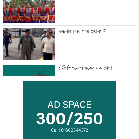
কক্সবাজারের পথে প্রধানমন্ত্রী
টেলিভিশনে আজকের যত খেলা
রোববার রাজধানীর যেসব দোকান-মার্কেট
বন্ধ