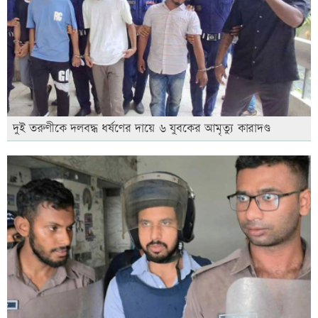
দুই তরুণীকে দলবদ্ধ ধর্ষণের দায়ে ৬ যুবকের আমৃত্যু কারাদণ্ড