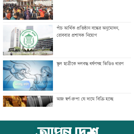
দুপুরের মধ্যে বজ্রসহ বৃষ্টির আভাস
পাঁচ আর্থিক প্রতিষ্ঠান বন্ধের অনুমোদন,
রোববার প্রশাসক নিয়োগ
টেলিভিশনে আজকের যত খেলা
স্কুল ছাত্রীকে দলবদ্ধ ধর্ষণসহ ভিডিও ধারণ
সপ্তাহের শুরুতেই বিশ্ববাজারে বাড়ল তেলের
আজ স্বর্ণ-রুপা যে দামে বিক্রি হচ্ছে
দাম
সোমবার রাজধানীর যেসব দোকান-মার্কেট