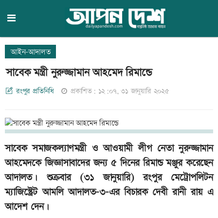
আইন-আদালত
সাবেক মন্ত্রী নুরুজ্জামান আহমেদ রিমান্ডে
রংপুর প্রতিনিধি
প্রকাশিত: ১২:০৭, ৩১ জানুয়ারি ২০২৫
সাবেক সমাজকল্যাণমন্ত্রী ও আওয়ামী লীগ নেতা নুরুজ্জামান
আহমেদকে জিজ্ঞাসাবাদের জন্য ৫ দিনের রিমান্ড মঞ্জুর করেছেন
আদালত। শুক্রবার (৩১ জানুয়ারি) রংপুর মেট্রোপলিটন
ম্যাজিস্ট্রেট আমলি আদালত-৩-এর বিচারক দেবী রানী রায় এ
আদেশ দেন।