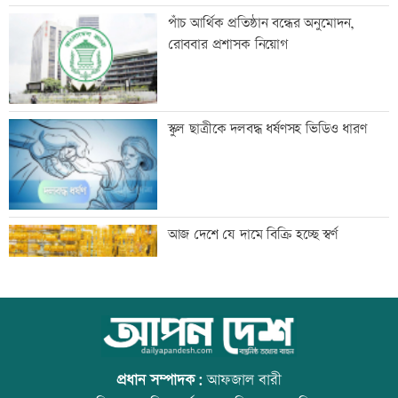
নোয়াখালী-লক্ষ্মীপুরে সরবরাহ বন্ধ
পাঁচ আর্থিক প্রতিষ্ঠান বন্ধের অনুমোদন,
রোববার প্রশাসক নিয়োগ
সালমান শাহ হত্যা মামলায় ডন গ্রেফতার
স্কুল ছাত্রীকে দলবদ্ধ ধর্ষণসহ ভিডিও ধারণ
মাছ লুটের ঘটনায় আ.লীগ নেতার বিরুদ্ধে
আজ দেশে যে দামে বিক্রি হচ্ছে স্বর্ণ
সংবাদ সম্মেলন
সূচকের পতনে লেনদেন ৯৬৪ কোটি টাকা
আজ বিশ্ব বন্ধু দিবস
প্রধান সম্পাদক:
আফজাল বারী