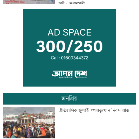
চাই: প্রধানমন্ত্রী
আদিবাসী দিবসে রাঙামাটিতে বর্ণাঢ্য
শোভাযাত্রা
জেট ফুয়েলের দাম বাড়ল
জনপ্রিয়
শোকাহত মেসিকে ডি পলের গোল উৎসর্গ
ঐতিহাসিক জুলাই গণঅভ্যুত্থান দিবস আজ