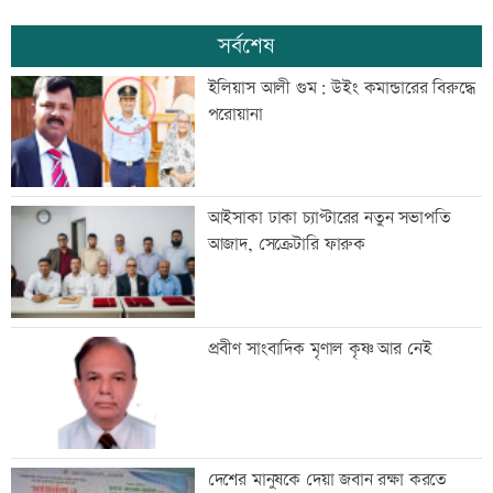
সর্বশেষ
ইলিয়াস আলী গুম: উইং কমান্ডারের বিরুদ্ধে
পরোয়ানা
আইসাকা ঢাকা চ্যাপ্টারের নতুন সভাপতি
আজাদ, সেক্রেটারি ফারুক
প্রবীণ সাংবাদিক মৃণাল কৃষ্ণ আর নেই
দেশের মানুষকে দেয়া জবান রক্ষা করতে