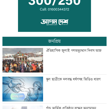
কালীগঞ্জে ৩ মাদকসেবীকে কারাদণ্ড
জনপ্রিয়
স্বেচ্ছাসেবী ফোরামের মাসব্যাপী আবৃত্তি
ঐতিহাসিক জুলাই গণঅভ্যুত্থান দিবস আজ
চিত্রাঙ্কন প্রতিযোগিতা
শাক ধুতে গিয়ে গৃহবধূর মৃত্যু
স্কুল ছাত্রীকে দলবদ্ধ ধর্ষণসহ ভিডিও ধারণ
হাসিনার নির্দেশে সালাহউদ্দিন আহমদকে গুম
পাঁচ আর্থিক প্রতিষ্ঠান বন্ধের অনুমোদন,