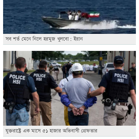
সব শর্ত মেনে নিলে হরমুজ খুলবো: ইরান
যুক্তরাষ্ট্রে এক মাসে ৫১ হাজার অভিবাসী গ্রেফতার