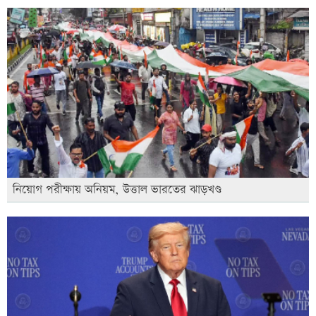
নিয়োগ পরীক্ষায় অনিয়ম, উত্তাল ভারতের ঝাড়খণ্ড