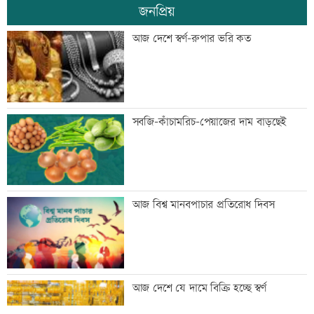
জনপ্রিয়
মেঘনার ভাঙনরোধে জিও ব্যাগ প্রকল্পে
আজ দেশে স্বর্ণ-রুপার ভরি কত
অনিয়ম, এলাকাবাসীর মানববন্ধন
বাংলাদেশি পাঁচ হাজার কৃষি শ্রমিক নেবে
সবজি-কাঁচামরিচ-পেয়াজের দাম বাড়ছেই
ওমান
স্বর্ণ খাতকে আনুষ্ঠানিক কাঠামোয় আনছে
আজ বিশ্ব মানবপাচার প্রতিরোধ দিবস
সরকার, মতামত চাইল মন্ত্রণালয়
গবেষণা-দক্ষতা উন্নয়নে বাংলাদেশ-অস্ট্রেলিয়ার
আজ দেশে যে দামে বিক্রি হচ্ছে স্বর্ণ
নতুন উদ্যোগ