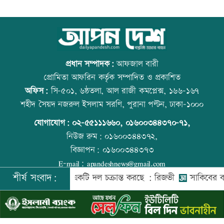
বিমানবন্দরে বাড়ছে নিরাপত্তা, বসছে অ্যান্টি-
আজ বিশ্ব বন্ধু দিবস
ড্রোন সিস্টেম
প্রধান সম্পাদক:
আফজাল বারী
প্রোমিতা আফরিন কর্তৃক সম্পাদিত ও প্রকাশিত
অফিস:
সি-৫০১, ৬ষ্ঠতলা, আল রাজী কমপ্লেক্স, ১৬৬-১৬৭
প্রশিক্ষণার্থীদের সনদ দিলো কালীগঞ্জ
প্রতিমন্ত্রীকে ঘিরে ভাইরাল ভিডিওতে ছবি
শহীদ সৈয়দ নজরুল ইসলাম সরণি, পুরানা পল্টন, ঢাকা-১০০০
পৌরসভা
জুড়ে অপপ্রচার: এলিন
যোগাযোগ:
০২-৫৫১১১৬৬০
,
০১৬০০৩৪৪৩৭০-৭১,
নিউজ রুম:
০১৬০০৩৪৪৩৭২,
বিজ্ঞাপন:
০১৬০০৩৪৪৩৭৩
শেখ হাসিনার কক্ষে ঝুলছে শহীদদের
বিশ্ব মাতৃদুগ্ধ দিবস আজ
E-mail:
apandeshnews@gmail.com
রক্তামাখা জামা
শীর্ষ সংবাদ:
েশের বিরুদ্ধে একটি দল চক্রান্ত করছে : রিজভী
সাকিবের বাড়িতে হা
©
২০২৬ |
আপন দেশ ডটকম
কর্তৃক সর্বসত্ব ® সংরক্ষিত | উন্নয়নে
ইমিথমেকারস.কম
শিশু হত্যায় দুই কিশোরের কারাদন্ড, পাবজি-
আজ স্বর্ণ-রুপা যে দামে বিক্রি হচ্ছে