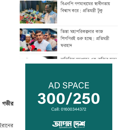
বিএনপি গণমাধ্যমের স্বাধীনতায়
বিশ্বাস করে: প্রতিমন্ত্রী টুকু
তিস্তা মহাপরিকল্পনার কাজ
শিগগিরই শুরু হচ্ছে: প্রতিমন্ত্রী
ফরহাদ
অতিরিক্ত মদপানে এক ব্যক্তির মৃত্যু
ইবির গবেষণাপত্র প্রত্যাহারের
ঘটনায় তদন্ত কমিটি
য়ে গভীর
যুবদল নেতার মরদেহ গুমের চেষ্টা,
থানায় মামলা
ইরানের