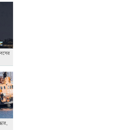
রাজধানীতে ট্রেনের ধাক্কায়
শিক্ষার্থীসহ নিহত ৪
আনসার-ভিডিপির উদ্যোগে সড়ক
সংস্কার
িবসের
স্বর্ণের দামে বড় লাফ, আজ থেকেই
কার্যকর
জাতীয় প্রেমিকা দিবস আজ
ধার,
‘জুলাই গণ-অভ্যুত্থান’ দিবসের ছুটি