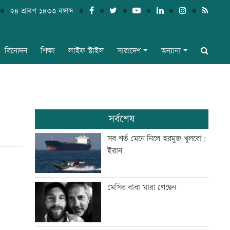
২৪ শ্রাবণ ১৪৩৩ বঙ্গাব্দ
বিনোদন
শিক্ষা
লাইফ স্টাইল
সারাদেশ
অন্যান্য
সর্বশেষ
সব শর্ত মেনে নিলে হরমুজ খুলবো:
ইরান
মেসির বাবা মারা গেছেন