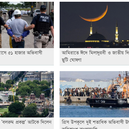
এক মাসে ৫১ হাজার অভিবাসী
আমিরাতে ঈদে মিলাদুন্নবী ও জাতীয় দ
ছুটি ঘোষণা
সী ’বলরুম প্রকল্প’ আটকে দিলেন
গ্রিস উপকূলে দুই শতাধিক অভিবাসী উদ্