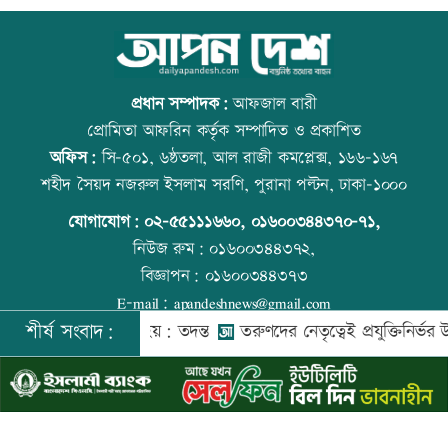
লক্ষ্মীপুর জেলা প্রশাসনের ১৪ কর্মকর্তা-
আজ বিশ্ব বন্ধু দিবস
কর্মচারীর বিদায়ী সংবর্ধনা
প্রধান সম্পাদক:
আফজাল বারী
প্রোমিতা আফরিন কর্তৃক সম্পাদিত ও প্রকাশিত
অফিস:
সি-৫০১, ৬ষ্ঠতলা, আল রাজী কমপ্লেক্স, ১৬৬-১৬৭
সব শর্ত মেনে নিলে হরমুজ খুলবো: ইরান
কোরআন-হাদিসে নামাজ না পড়ার শাস্তি
শহীদ সৈয়দ নজরুল ইসলাম সরণি, পুরানা পল্টন, ঢাকা-১০০০
যোগাযোগ:
০২-৫৫১১১৬৬০
,
০১৬০০৩৪৪৩৭০-৭১,
নিউজ রুম:
০১৬০০৩৪৪৩৭২,
বিজ্ঞাপন:
০১৬০০৩৪৪৩৭৩
মেসির বাবা মারা গেছেন
আজ স্বর্ণ-রুপা যে দামে বিক্রি হচ্ছে
E-mail:
apandeshnews@gmail.com
শীর্ষ সংবাদ:
হমদকে গুম করা হয়: তদন্ত
তরুণদের নেতৃত্বেই প্রযুক্তিনির্ভর উন্নয়ন হবে: 
©
২০২৬ |
আপন দেশ ডটকম
কর্তৃক সর্বসত্ব ® সংরক্ষিত | উন্নয়নে
ইমিথমেকারস.কম
বিএনপি গণমাধ্যমের স্বাধীনতায় বিশ্বাস করে:
আজ দেশে স্বর্ণের দাম বাড়ল নাকি কমলো
প্রতিমন্ত্রী টুকু