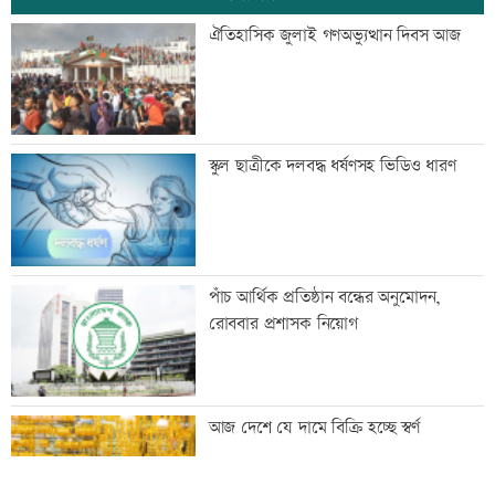
স্বেচ্ছাসেবী ফোরামের মাসব্যাপী আবৃত্তি
ঐতিহাসিক জুলাই গণঅভ্যুত্থান দিবস আজ
চিত্রাঙ্কন প্রতিযোগিতা
শাক ধুতে গিয়ে গৃহবধূর মৃত্যু
স্কুল ছাত্রীকে দলবদ্ধ ধর্ষণসহ ভিডিও ধারণ
হাসিনার নির্দেশে সালাহউদ্দিন আহমদকে গুম
পাঁচ আর্থিক প্রতিষ্ঠান বন্ধের অনুমোদন,
করা হয়: তদন্ত
রোববার প্রশাসক নিয়োগ
তরুণদের নেতৃত্বেই প্রযুক্তিনির্ভর উন্নয়ন হবে:
আজ দেশে যে দামে বিক্রি হচ্ছে স্বর্ণ
তথ্যপ্রযুক্তিমন্ত্রী