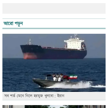
আরো পড়ুন
সব শর্ত মেনে নিলে হরমুজ খুলবো: ইরান