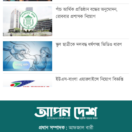
তিন আর্থিক প্রতিষ্ঠানের লেনদেন সাময়িক বন্ধ
পাঁচ আর্থিক প্রতিষ্ঠান বন্ধের অনুমোদন,
রোববার প্রশাসক নিয়োগ
নাছিমা কাদির মোল্লা স্কুলের সবাই পেল
স্কুল ছাত্রীকে দলবদ্ধ ধর্ষণসহ ভিডিও ধারণ
জিপিএ-৫
দেড় ঘণ্টায় ৩৪৩ কোটি টাকার লেনদেন
ইউএস-বাংলা এয়ারলাইন্সে নিয়োগ বিজ্ঞপ্তি
ট্রাকের পেছনে প্রাইভেটকারের ধাক্কা, প্রাণ
আজ স্বর্ণ-রুপা যে দামে বিক্রি হচ্ছে
গেল সহকারী জজের
প্রধান সম্পাদক:
আফজাল বারী