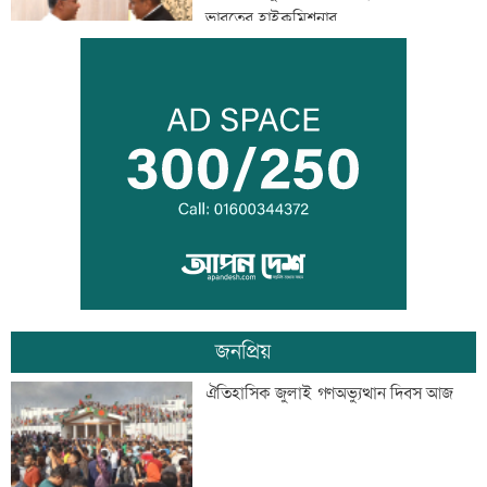
ভারতের হাইকমিশনার
মানবিক বিভাগের অর্ধেকের বেশি শিক্ষার্থী
অকৃতকার্য
মেধার শতভাগ নিরপেক্ষ মূল্যায়ন নিশ্চিত করা
হয়েছে: মাহ্দী আমিন
জনপ্রিয়
এসএসসির ফলাফল পুনর্নিরীক্ষণের আবেদন
ঐতিহাসিক জুলাই গণঅভ্যুত্থান দিবস আজ
করবেন যেভাবে