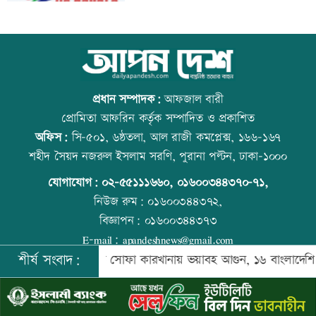
হাম উপসর্গে আরও ৫ শিশুর মৃত্যু
আজ স্বর্ণ-রুপা যে দামে বিক্রি হচ্ছে
প্রধান সম্পাদক:
আফজাল বারী
প্রোমিতা আফরিন কর্তৃক সম্পাদিত ও প্রকাশিত
অফিস:
সি-৫০১, ৬ষ্ঠতলা, আল রাজী কমপ্লেক্স, ১৬৬-১৬৭
সূচকের উত্থানে লেনদেন ৯০৮ কোটি টাকা
কাঁচা মরিচের দাম কমলেও ডিমের দাম
শহীদ সৈয়দ নজরুল ইসলাম সরণি, পুরানা পল্টন, ঢাকা-১০০০
বাড়তি
যোগাযোগ:
০২-৫৫১১১৬৬০
,
০১৬০০৩৪৪৩৭০-৭১,
নিউজ রুম:
০১৬০০৩৪৪৩৭২,
বিজ্ঞাপন:
০১৬০০৩৪৪৩৭৩
শেখ হাসিনা-হাদির খুনিদের ফেরত চায়
ট্রেনের ধাক্কায় শিক্ষার্থীসহ নিহত ৪
E-mail:
apandeshnews@gmail.com
বাংলাদেশ
শীর্ষ সংবাদ:
িশনার
সৌদিতে সোফা কারখানায় ভয়াবহ আগুন, ১৬ বাংলাদেশি নিহ
©
২০২৬ |
আপন দেশ ডটকম
কর্তৃক সর্বসত্ব ® সংরক্ষিত | উন্নয়নে
ইমিথমেকারস.কম
বেসরকারি গবেষণা সংস্থা সিপিডিতে চাকরির