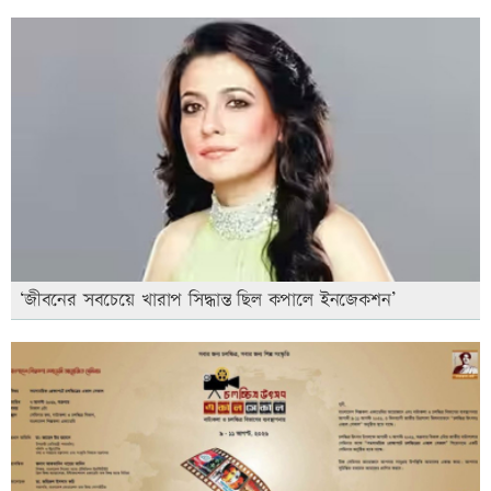
‘জীবনের সবচেয়ে খারাপ সিদ্ধান্ত ছিল কপালে ইনজেকশন’