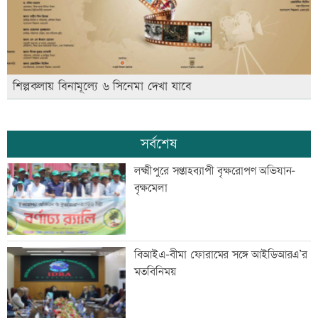
শিল্পকলায় বিনামূল্যে ৬ সিনেমা দেখা যাবে
সর্বশেষ
লক্ষ্মীপুরে সপ্তাহব্যাপী বৃক্ষরোপণ অভিযান-
বৃক্ষমেলা
বিআইএ-বীমা ফোরামের সঙ্গে আইডিআরএ’র
মতবিনিময়