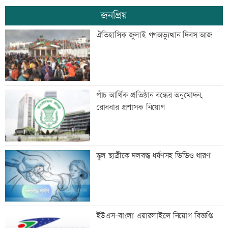
জনপ্রিয়
চুপ্পুর বিরুদ্ধে ৫শ’ কোটি টাকা দুর্নীতির
ঐতিহাসিক জুলাই গণঅভ্যুত্থান দিবস আজ
অভিযোগ
নির্বাচন পদ্ধতি সংস্কার না করলে সহিংসতা
পাঁচ আর্থিক প্রতিষ্ঠান বন্ধের অনুমোদন,
বাড়বে: এবি পার্টি
রোববার প্রশাসক নিয়োগ
কার্যালয় দখল-পাল্টা দাবিতে ৩ কমিটির
স্কুল ছাত্রীকে দলবদ্ধ ধর্ষণসহ ভিডিও ধারণ
লড়াই
প্রেমিকার সঙ্গে ঘুরতে গিয়ে প্রেমিক নিহত
ইউএস-বাংলা এয়ারলাইন্সে নিয়োগ বিজ্ঞপ্তি