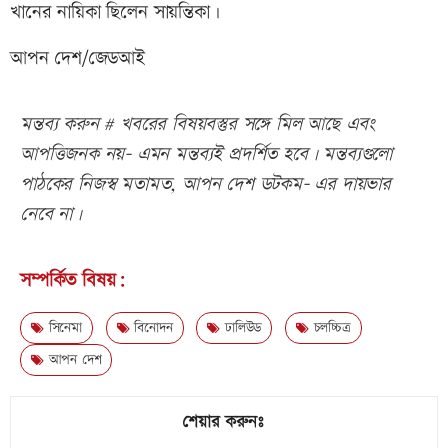
খানের নায়িকা ছিলেন সায়ন্তিকা।
আপন দেশ/জেডআই
মন্তব্য করুন # খবরের বিষয়বস্তুর সঙ্গে মিল আছে এবং
আপত্তিজনক নয়- এমন মন্তব্যই প্রদর্শিত হবে। মন্তব্যগুলো
পাঠকের নিজস্ব মতামত, আপন দেশ ডটকম- এর দায়ভার
নেবে না।
সম্পর্কিত বিষয়:
সিনেমা
বিনোদন
ঢালিউড
চলচ্চিত্র
আপন দেশ
শেয়ার করুনঃ