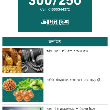
দুদকের মামলায় ঢাকা ব্যাংকের ৪ কর্মকর্তার
কারাদণ্ড
জনপ্রিয়
জিয়াউর রহমান দেশে প্রথম সবুজ বিপ্লবের
আজ দেশে স্বর্ণ-রুপার ভরি কত
ডাক দিয়েছিলেন: পরিবেশমন্ত্রী
প্রথম শ্রেণিতে ভর্তি লটারিতে
সবজি-কাঁচামরিচ-পেয়াজের দাম বাড়ছেই
মেঘনার ভাঙনরোধে জিও ব্যাগ প্রকল্পে
আজ বিশ্ব মানবপাচার প্রতিরোধ দিবস