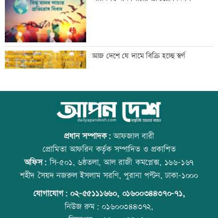
অনিয়ম, এলাকাবাসীর মানববন্ধন
বাংলাদেশি পাঁচ হাজার কৃষি শ্রমিক নেবে
আজ দেশে যে দামে বিক্রি হচ্ছে স্বর্ণ
ওমান
স্বর্ণ খাতকে আনুষ্ঠানিক কাঠামোয় আনছে
আজ বিশ্ব বন্ধু দিবস
সরকার, মতামত চাইল মন্ত্রণালয়
প্রধান সম্পাদক:
আফজাল বারী
প্রোমিতা আফরিন কর্তৃক সম্পাদিত ও প্রকাশিত
অফিস:
সি-৫০১, ৬ষ্ঠতলা, আল রাজী কমপ্লেক্স, ১৬৬-১৬৭
গবেষণা-দক্ষতা উন্নয়নে বাংলাদেশ-অস্ট্রেলিয়ার
প্রতিমন্ত্রীকে ঘিরে ভাইরাল ভিডিওতে ছবি
শহীদ সৈয়দ নজরুল ইসলাম সরণি, পুরানা পল্টন, ঢাকা-১০০০
নতুন উদ্যোগ
জুড়ে অপপ্রচার: এলিন
যোগাযোগ:
০২-৫৫১১১৬৬০
,
০১৬০০৩৪৪৩৭০-৭১,
নিউজ রুম:
০১৬০০৩৪৪৩৭২,