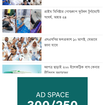
প্রাইম মিনিস্টার গোল্ডকাপ ফুটবল টুর্নামেন্টে
সংঘর্ষ, আহত ২৪
এসএসসির ফলপ্রকাশ ১০ আগস্ট, যেভাবে
জানা যাবে
দরপত্র ছাড়াই ২০০ ইলেকট্রিক বাস কেনার
নীতিগত অনুমোদন
তনু হত্যার আসামি সাবেক সেনাসদস্য
হাফিজুরকে আত্মসমর্পণের নির্দেশ