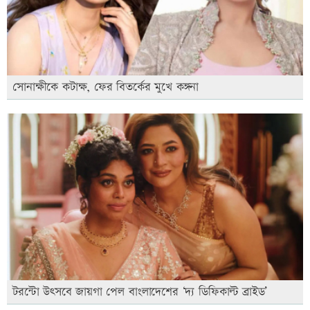
সোনাক্ষীকে কটাক্ষ, ফের বিতর্কের মুখে কঙ্গনা
টরন্টো উৎসবে জায়গা পেল বাংলাদেশের ‘দ্য ডিফিকাল্ট ব্রাইড’