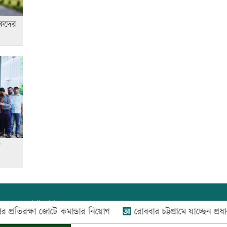
ষকদের
বিশ্ব মাতৃদুগ্ধ দিবস আজ
আজ দেশে স্বর্ণের দাম বাড়ল নাকি
কমলো
আনসার-ভিডিপির উদ্যোগে সড়ক
সংস্কার
ন
আজ অস্ট্রেলিয়ার উদ্দেশ্যে দেশ
ছাড়বেন শান্তরা
যোগাযোগ:
০২-৫৫১১১৬৬০
,
০১৬০০৩৪৪৩৭০-৭১,
্ষা জোটে কমান্ডার নিয়োগ
রোববার চট্টগ্রামে যাচ্ছেন প্রধানমন্ত্রী
নিউজ রুম:
০১৬০০৩৪৪৩৭২,
রাজধানীতে ট্রেনের ধাক্কায়