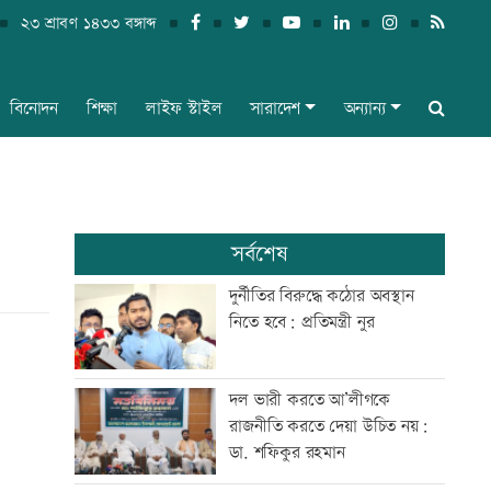
২৩ শ্রাবণ ১৪৩৩ বঙ্গাব্দ
বিনোদন
শিক্ষা
লাইফ স্টাইল
সারাদেশ
অন্যান্য
সর্বশেষ
দুর্নীতির বিরুদ্ধে কঠোর অবস্থান
নিতে হবে: প্রতিমন্ত্রী নুর
দল ভারী করতে আ’লীগকে
রাজনীতি করতে দেয়া উচিত নয়:
ডা. শফিকুর রহমান