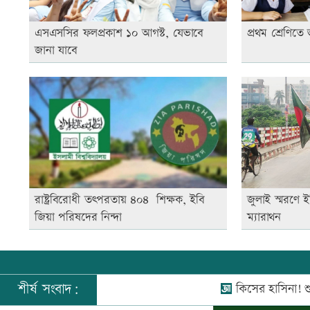
এসএসসির ফলপ্রকাশ ১০ আগস্ট, যেভাবে
প্রথম শ্রেণিতে 
জানা যাবে
রাষ্ট্রবিরোধী তৎপরতায় ৪০৪ শিক্ষক, ইবি
জুলাই স্মরণে ই
জিয়া পরিষদের নিন্দা
ম্যারাথন
শীর্ষ সংবাদ:
কিসের হাসিনা! শুধু আওয়াজ-