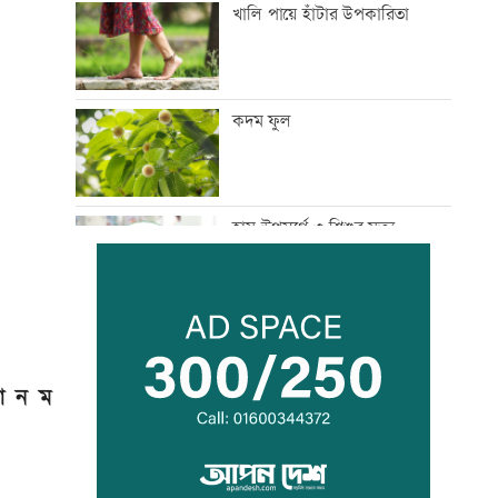
খালি পায়ে হাঁটার উপকারিতা
কদম ফুল
হাম উপসর্গে ৩ শিশুর মৃত্যু
সরকার গণমাধ্যমে সুস্থ-টেকসই
পরিবেশ নিশ্চিত করতে চায়:
তথ্যমন্ত্রী
 আ ন ম
কিসের হাসিনা! শুধু আওয়াজ-
টাওয়াজ শোনা যায়: স্বরাষ্ট্রমন্ত্রী