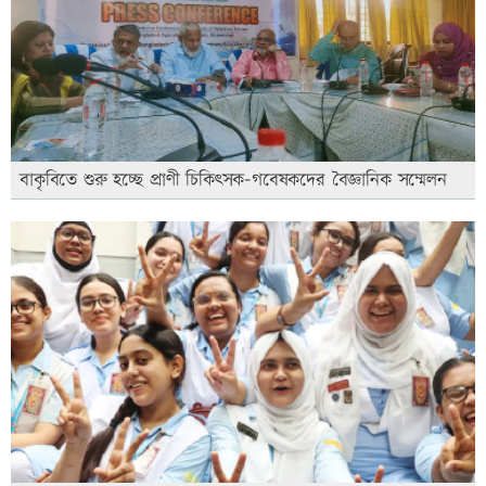
বাকৃবিতে শুরু হচ্ছে প্রাণী চিকিৎসক-গবেষকদের বৈজ্ঞানিক সম্মেলন