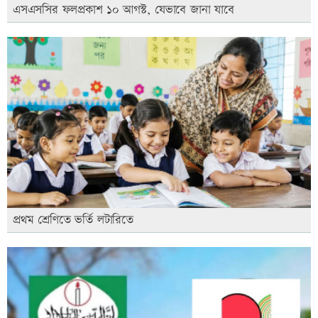
এসএসসির ফলপ্রকাশ ১০ আগস্ট, যেভাবে জানা যাবে
প্রথম শ্রেণিতে ভর্তি লটারিতে