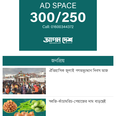
সিঙ্গাপুর থেকে এক কার্গো এলএনজি কিনবে
সরকার
মান্দায় ২৯৬ বোতলসহ দুই মাদক কারবারি
আটক
জনপ্রিয়
গুরুত্বপূর্ণ ব্যক্তিদের নিয়ে অপপ্রচারের বিরুদ্ধে
ঐতিহাসিক জুলাই গণঅভ্যুত্থান দিবস আজ
সতর্ক করল পুলিশ
নিরাপত্তা পেলে দেশে ফিরতে চান সাকিব
সবজি-কাঁচামরিচ-পেয়াজের দাম বাড়ছেই