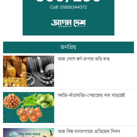
জুলাই সনদ নিয়ে উত্তাল কুড়িগ্রামের রাজপথ
জনপ্রিয়
আদমদীঘিতে জুলাই অভ্যুত্থান স্বরণে ১১ দলীয়
আজ দেশে স্বর্ণ-রুপার ভরি কত
জোটের গণমিছিল
জামালপুরে বিএনপির বিজয় র‍্যালি
সবজি-কাঁচামরিচ-পেয়াজের দাম বাড়ছেই
জুলাই সনদের প্রত্যেক অক্ষর বাস্তবায়ন করা
আজ বিশ্ব মানবপাচার প্রতিরোধ দিবস
হবে: পানিসম্পদ প্রতিমন্ত্রী