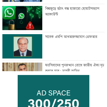
বিশ্বজুড়ে হঠাৎ বন্ধ হাজারো হোয়াটসঅ্যাপ
অ্যাকাউন্ট
সাবেক এমপি আখতারুজ্জামান গ্রেফতার
ফ্যাসিবাদের পুনরুত্থান রোধে জাতীয় ঐক্য দৃঢ়
করতে হবে: মাহদী আমিন
মাগুরায় সাকিব আল হাসানের বাড়িতে হামলা