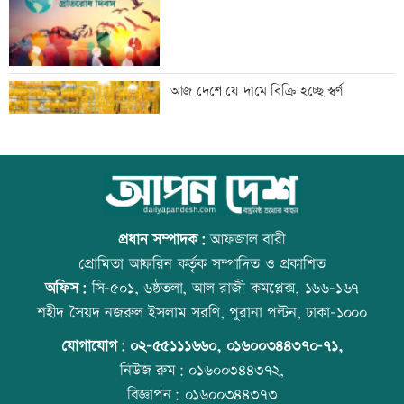
জুলাই হত্যাকাণ্ডের বিচারে দাবিতে
আজ দেশে যে দামে বিক্রি হচ্ছে স্বর্ণ
সাংবাদিকদের র‍্যালি
জামায়াতের সাবেক আমীর কারাগারে, ৩৯১
আজ বিশ্ব বন্ধু দিবস
কোটি টাকা আত্মসাৎ
প্রধান সম্পাদক:
আফজাল বারী
প্রোমিতা আফরিন কর্তৃক সম্পাদিত ও প্রকাশিত
অফিস:
সি-৫০১, ৬ষ্ঠতলা, আল রাজী কমপ্লেক্স, ১৬৬-১৬৭
জুলাই গণঅভ্যুত্থানের সব অপরাধীদের বিচার
প্রতিমন্ত্রীকে ঘিরে ভাইরাল ভিডিওতে ছবি
শহীদ সৈয়দ নজরুল ইসলাম সরণি, পুরানা পল্টন, ঢাকা-১০০০
হবে: তথ্যপ্রতিমন্ত্রী
জুড়ে অপপ্রচার: এলিন
যোগাযোগ:
০২-৫৫১১১৬৬০
,
০১৬০০৩৪৪৩৭০-৭১,
নিউজ রুম:
০১৬০০৩৪৪৩৭২,
বিজ্ঞাপন:
০১৬০০৩৪৪৩৭৩
বিগত সরকারের অব্যবস্থাপনার কারণেই