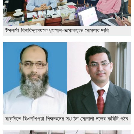
ইসলামী বিশ্ববিদ্যালয়কে ধূমপান-তামাকমুক্ত ঘোষণার দাবি
বাকৃবিতে বিএনপিপন্থী শিক্ষকদের সংগঠন সোনালী দলের কমিটি গঠন