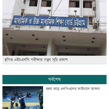
স্থগিত এইচএসসি পরীক্ষার নতুন সূচি প্রকাশ
সর্বশেষ
হৃদয় ঝড়ে এলপিএলের ফাইনালে জাফনা