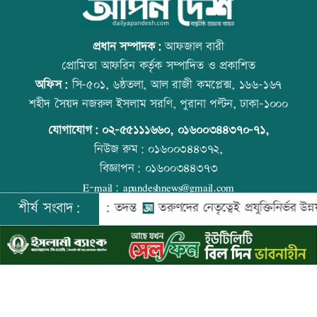
ওবায়দুল কাদেরসহ ৭ আসামির বিরুদ্ধে
আজ বিশ্ব বন্ধু দিবস
ট্রাইব্যুনালে তৃতীয় দিনের যুক্তিতর্ক আজ
প্রধান সম্পাদক:
আফজাল বারী
প্রোমিতা আফরিন কর্তৃক সম্পাদিত ও প্রকাশিত
অফিস:
সি-৫০১, ৬ষ্ঠতলা, আল রাজী কমপ্লেক্স, ১৬৬-১৬৭
বিদেশ পালানোর সময় বড় সাজ্জাদের ভাই
কোরআন-হাদিসে নামাজ না পড়ার শাস্তি
শহীদ সৈয়দ নজরুল ইসলাম সরণি, পুরানা পল্টন, ঢাকা-১০০০
আটক
যোগাযোগ:
০২-৫৫১১১৬৬০
,
০১৬০০৩৪৪৩৭০-৭১,
নিউজ রুম:
০১৬০০৩৪৪৩৭২,
বিজ্ঞাপন:
০১৬০০৩৪৪৩৭৩
বাবাকে শেষ বিদায় জানাতে রোজারিওতে
আজ স্বর্ণ-রুপা যে দামে বিক্রি হচ্ছে
E-mail:
apandeshnews@gmail.com
মেসি
শীর্ষ সংবাদ:
ে গুম করা হয়: তদন্ত
তরুণদের নেতৃত্বেই প্রযুক্তিনির্ভর উন্নয়ন হবে: তথ্য
©
২০২৬ |
আপন দেশ ডটকম
কর্তৃক সর্বসত্ব ® সংরক্ষিত | উন্নয়নে
ইমিথমেকারস.কম
বৃষ্টি নিয়ে নতুন বার্তা আবহাওয়া অফিসের
আজ দেশে স্বর্ণের দাম বাড়ল নাকি কমলো