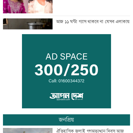
আজ ১১ ঘণ্টা গ্যাস থাকবে না যেসব এলাকায়
সীমান্তে বিএসএফের গুলিতে বাংলাদেশি যুবক
নিহত
৪০ ঘণ্টা পর ঢাকার পথে বিমানের ফ্লাইট
জনপ্রিয়
তিনজনকে পুশইনের চেষ্টা বিএসএফের,
ঐতিহাসিক জুলাই গণঅভ্যুত্থান দিবস আজ