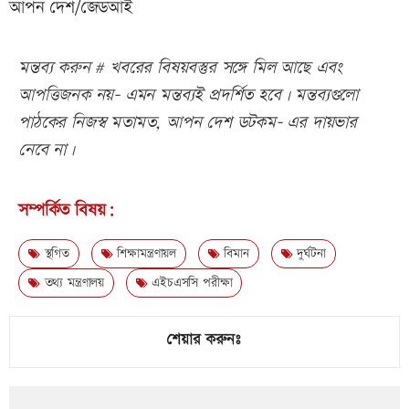
আপন দেশ/জেডআই
মন্তব্য করুন # খবরের বিষয়বস্তুর সঙ্গে মিল আছে এবং
আপত্তিজনক নয়- এমন মন্তব্যই প্রদর্শিত হবে। মন্তব্যগুলো
পাঠকের নিজস্ব মতামত, আপন দেশ ডটকম- এর দায়ভার
নেবে না।
সম্পর্কিত বিষয়:
স্থগিত
শিক্ষামন্ত্রণায়ল
বিমান
দুর্ঘটনা
তথ্য মন্ত্রণালয়
এইচএসসি পরীক্ষা
শেয়ার করুনঃ