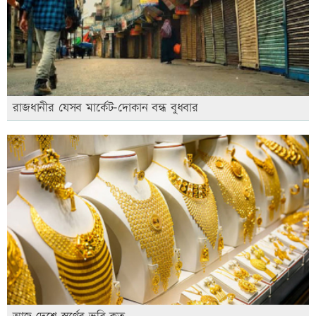
রাজধানীর যেসব মার্কেট-দোকান বন্ধ বুধবার