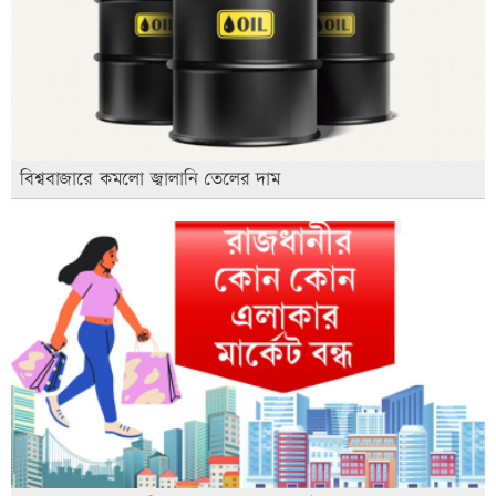
বিশ্ববাজারে কমলো জ্বালানি তেলের দাম