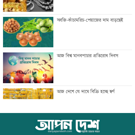
ঢাকার চারপাশের নদীদূষণ রোধে
সবজি-কাঁচামরিচ-পেয়াজের দাম বাড়ছেই
কর্মপরিকল্পনার নির্দেশ
গণভোটের রায় বাস্তবায়নে ১১ দলের লংমার্চের
আজ বিশ্ব মানবপাচার প্রতিরোধ দিবস
ঘোষণা
এসবিএসি ব্যাংকের কর্পোরেট পরিচালকের
আজ দেশে যে দামে বিক্রি হচ্ছে স্বর্ণ
শেয়ার বিক্রির ঘোষণা
পোলট্রি মুরগির মাংসে মাত্রাতিরিক্ত
আজ বিশ্ব বন্ধু দিবস
অ্যান্টিমাইক্রোবিয়াল