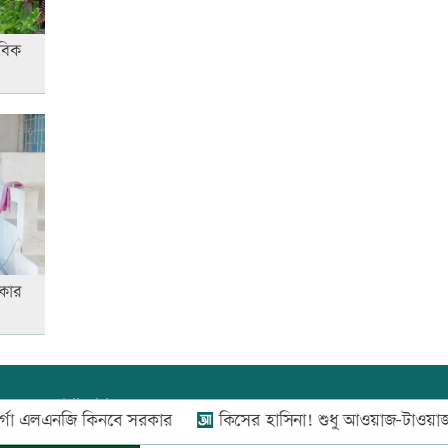
যারা পাবেন না
বিক
স্বর্ণের দামে বড় লাফ, আজ থেকেই
কার্যকর
কার
যোগাযোগ:
০২-৫৫১১১৬৬০
,
০১৬০০৩৪৪৩৭০-৭১,
নজি কিনবে সরকার
কিসের হাসিনা! শুধু আওয়াজ-টাওয়াজ শোনা যায়: স্বর
নিউজ রুম:
০১৬০০৩৪৪৩৭২,