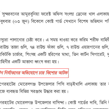
র্ব সুন্দরবনের আমুরবুনিয়া ফরেস্ট অফিস সংলগ্ন ড্রেনের খাল এলাকা
 বুধবার (০৩ জুন) বিকেলে কোস্ট গার্ড সেখানে বিশেষ অভিযান পর
 দস্যুরা পালানোর চেষ্টা করে। এ সময় ধাওয়া করে করিম শরীফ বাহ
্ড তাজা গুলি, ৭৪ রাউন্ড ফাঁকা গুলি, ৭ রাউন্ড এয়ারগানের গুল
কিটকি চার্জার, শিংসহ একটি হরিণের মাথা, তিন কার্টন সিগারেট, দু
াহিনীর একটি আস্তানা ধ্বংস করা হয়।
 নির্যাতনের অভিযোগে চার কিশোর আটক
াগেরহাটের মোরেলগঞ্জ উপজেলার পিসি বাড়ইখালি এলাকায় তার ব
ে ব্যবহৃত বিভিন্ন সরঞ্জাম উদ্ধার করা হয়।
হাটের মোরেলগঞ্জ উপজেলার বাসিন্দা। কোস্ট গার্ডের দাবি, তিনি দ