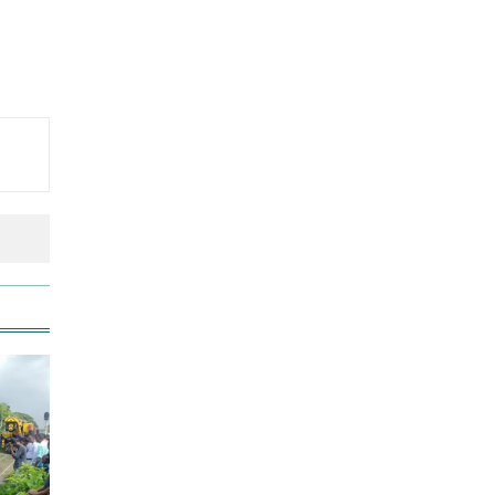
আনসার-ভিডিপির উদ্যোগে সড়ক
সংস্কার
রাজধানীতে ট্রেনের ধাক্কায়
শিক্ষার্থীসহ নিহত ৪
তুচ্ছ ঘটনায় বাকৃবির দুই হলের
শিক্ষার্থীদের সংঘর্ষ, আহত ৪
জাতীয় প্রেমিকা দিবস আজ
‘জুলাই গণ-অভ্যুত্থান’ দিবসের ছুটি