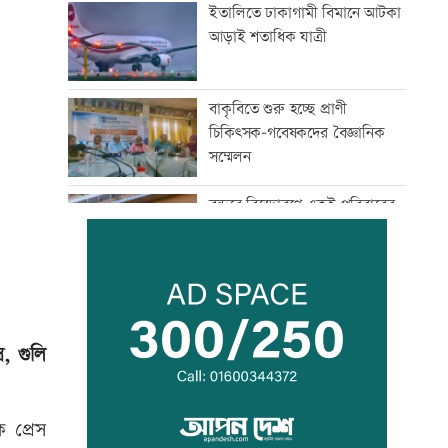
ইতালিতে ঢাকাগামী বিমানে আটকা
আড়াই শতাধিক যাত্রী
বাকৃবিতে শুরু হচ্ছে প্রাণী
চিকিৎসক-গবেষকদের বৈজ্ঞানিক
সম্মেলন
বন্দরে বিস্ফোরণে একই পরিবারের
৩ জন দগ্ধ
পাঁচ আর্থিক প্রতিষ্ঠান বন্ধের
অনুমোদন, রোববার প্রশাসক
নিয়োগ
, গুলি
ঢাকা-ময়মনসিংহ রেল যোগাযোগ
স্বাভাবিক
ক প্রেস