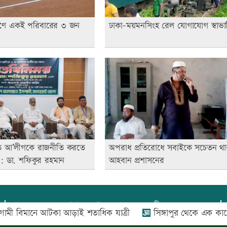
োরণে একই পরিবারের ৩ জন
ঢাকা-ময়মনসিংহ রেল যোগাযোগ স্বাভা
ে আ’লীগকে রাজনীতি করতে
অপরাধ প্রতিরোধে সবাইকে সচেতন থা
়: ডা. শফিকুর রহমান
আহবান প্রশাসনের
প্রধান সম্পাদক:
আফজাল বারী
নে আটকা আড়াই শতাধিক যাত্রী
সিঙ্গাপুর থেকে এক কার্গো এলএ
প্রোমিতা আফরিন কর্তৃক সম্পাদিত ও প্রকাশিত