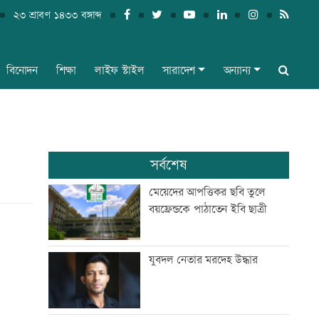
২৩ শ্রাবণ ১৪৩৩ বঙ্গাব্দ
বিনোদন
শিক্ষা
লাইফ স্টাইল
সারাদেশ
অন্যান্য
সর্বশেষ
মেয়েদের আপত্তিকর ছবি তুলে
বয়ফ্রেন্ডকে পাঠাতেন ইবি ছাত্রী
যুবদল নেতার মরদেহ উদ্ধার