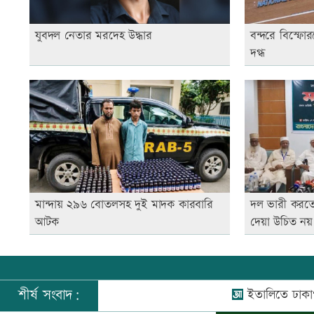
যুবদল নেতার মরদেহ উদ্ধার
বন্দরে বিস্ফ
দগ্ধ
মান্দায় ২৯৬ বোতলসহ দুই মাদক কারবারি
দল ভারী করত
আটক
দেয়া উচিত নয
শীর্ষ সংবাদ:
ইতালিতে ঢাকাগামী বিমা