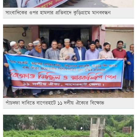
সাংবাদিকের ওপর হামলার প্রতিবাদে কুড়িগ্রামে মানববন্ধন
পাঁচদফা দাবিতে বাগেরহাটে ১১ দলীয় ঐক্যের বিক্ষোভ