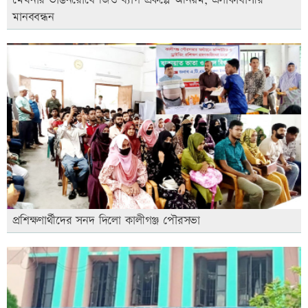
মেঘনার ভাঙনরোধে জিও ব্যাগ প্রকল্পে অনিয়ম, এলাকাবাসীর
মানববন্ধন
প্রশিক্ষণার্থীদের সনদ দিলো কালীগঞ্জ পৌরসভা