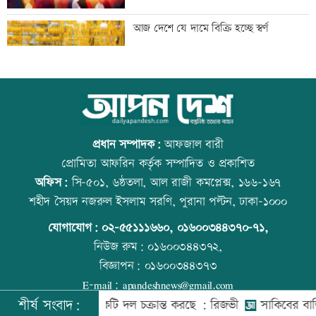
গ্যাস সরবরাহ স্বাভাবিক হবে দুই-তিনদিনের
আজ দেশে যে দামে বিক্রি হচ্ছে স্বর্ণ
মধ্যে: মন্ত্রী
সাংবাদিকের ওপর হামলার প্রতিবাদে
আজ বিশ্ব বন্ধু দিবস
কুড়িগ্রামে মানববন্ধন
প্রধান সম্পাদক:
আফজাল বারী
প্রোমিতা আফরিন কর্তৃক সম্পাদিত ও প্রকাশিত
অফিস:
সি-৫০১, ৬ষ্ঠতলা, আল রাজী কমপ্লেক্স, ১৬৬-১৬৭
রাষ্ট্রবিরোধী অপতৎপরতায় জড়িত শিক্ষকদের
প্রতিমন্ত্রীকে ঘিরে ভাইরাল ভিডিওতে ছবি
শহীদ সৈয়দ নজরুল ইসলাম সরণি, পুরানা পল্টন, ঢাকা-১০০০
বিরুদ্ধে ব্যবস্থা নেয়ার দাবি ইউট্যাবের
জুড়ে অপপ্রচার: এলিন
যোগাযোগ:
০২-৫৫১১১৬৬০
,
০১৬০০৩৪৪৩৭০-৭১,
নিউজ রুম:
০১৬০০৩৪৪৩৭২,
বিজ্ঞাপন:
০১৬০০৩৪৪৩৭৩
ইরানে একক সামরিক পদক্ষেপের ইঙ্গিত
বিশ্ব মাতৃদুগ্ধ দিবস আজ
E-mail:
apandeshnews@gmail.com
নেতানিয়াহুর
শীর্ষ সংবাদ:
ের বিরুদ্ধে একটি দল চক্রান্ত করছে : রিজভী
সাকিবের বাড়িতে হাম