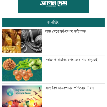
প্রশিক্ষণার্থীদের সনদ দিলো কালীগঞ্জ
পৌরসভা
জনপ্রিয়
শেখ হাসিনার কক্ষে ঝুলছে শহীদদের
আজ দেশে স্বর্ণ-রুপার ভরি কত
রক্তামাখা জামা
শিশু হত্যায় দুই কিশোরের কারাদন্ড, পাবজি-
সবজি-কাঁচামরিচ-পেয়াজের দাম বাড়ছেই
ফ্রি ফায়ার সরাতে বিটিআরসিকে নির্দেশ
জনগণের দাবি পৌঁছে দিতেই সচিবালয়ের
আজ বিশ্ব মানবপাচার প্রতিরোধ দিবস
সামনে এসেছি: জামায়াত আমীর