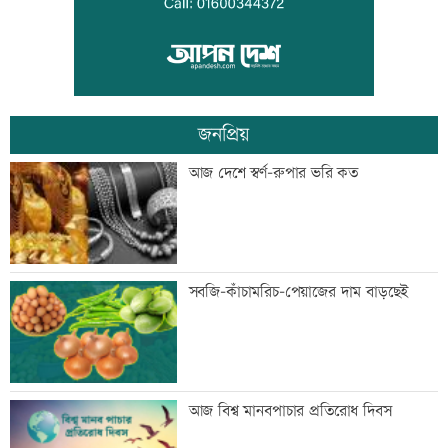
ভিসা নিয়ে প্রতারণা, ভারতীয় হাইকমিশনের
সতর্কবার্তা
জনপ্রিয়
জুলাইয়ে সড়কে ঝরেছে ৪১৬ প্রাণ
আজ দেশে স্বর্ণ-রুপার ভরি কত
জুলাই স্মৃতি জাদুঘর উন্মুক্ত, প্রথম দিনেই
সবজি-কাঁচামরিচ-পেয়াজের দাম বাড়ছেই
উপচে পড়া ভিড়
জোড়া গোলে মেসির নতুন রেকর্ড
আজ বিশ্ব মানবপাচার প্রতিরোধ দিবস