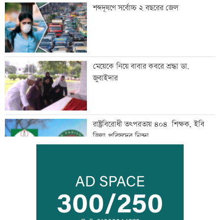
শব্দদূষণে সর্বোচ্চ ২ বছরের জেল
মেয়েকে নিয়ে বাবার কবরে শ্রদ্ধা ডা.
জুবাইদার
রাষ্ট্রবিরোধী তৎপরতায় ৪০৪ শিক্ষক, ইবি
জিয়া পরিষদের নিন্দা
২৩তম রাষ্ট্রপতি নির্বাচন ২০ আগস্ট: ইসি