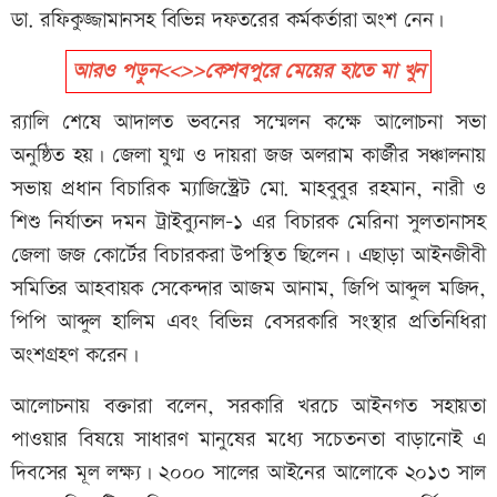
ডা. রফিকুজ্জামানসহ বিভিন্ন দফতরের কর্মকর্তারা অংশ নেন।
আরও পড়ুন<<>>কেশবপুরে মেয়ের হাতে মা খুন
র‌্যালি শেষে আদালত ভবনের সম্মেলন কক্ষে আলোচনা সভা
অনুষ্ঠিত হয়। জেলা যুগ্ম ও দায়রা জজ অলরাম কার্জীর সঞ্চালনায়
সভায় প্রধান বিচারিক ম্যাজিস্ট্রেট মো. মাহবুবুর রহমান, নারী ও
শিশু নির্যাতন দমন ট্রাইব্যুনাল-১ এর বিচারক মেরিনা সুলতানাসহ
জেলা জজ কোর্টের বিচারকরা উপস্থিত ছিলেন। এছাড়া আইনজীবী
সমিতির আহবায়ক সেকেন্দার আজম আনাম, জিপি আব্দুল মজিদ,
পিপি আব্দুল হালিম এবং বিভিন্ন বেসরকারি সংস্থার প্রতিনিধিরা
অংশগ্রহণ করেন।
আলোচনায় বক্তারা বলেন, সরকারি খরচে আইনগত সহায়তা
পাওয়ার বিষয়ে সাধারণ মানুষের মধ্যে সচেতনতা বাড়ানোই এ
দিবসের মূল লক্ষ্য। ২০০০ সালের আইনের আলোকে ২০১৩ সাল