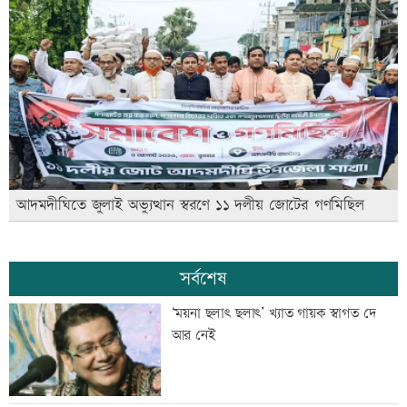
আদমদীঘিতে জুলাই অভ্যুত্থান স্বরণে ১১ দলীয় জোটের গণমিছিল
সর্বশেষ
‘ময়না ছলাৎ ছলাৎ’ খ্যাত গায়ক স্বাগত দে
আর নেই