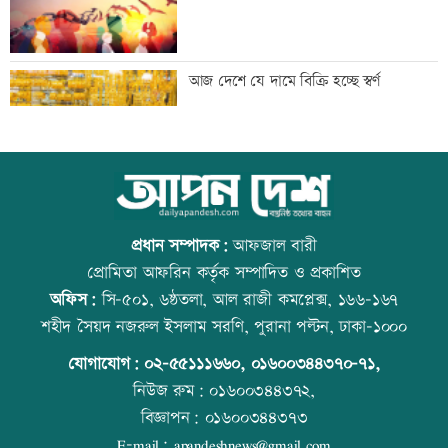
ঢাকার চারপাশের নদীদূষণ রোধে
আজ দেশে যে দামে বিক্রি হচ্ছে স্বর্ণ
কর্মপরিকল্পনার নির্দেশ
গণভোটের রায় বাস্তবায়নে ১১ দলের লংমার্চের
আজ বিশ্ব বন্ধু দিবস
ঘোষণা
প্রধান সম্পাদক:
আফজাল বারী
প্রোমিতা আফরিন কর্তৃক সম্পাদিত ও প্রকাশিত
অফিস:
সি-৫০১, ৬ষ্ঠতলা, আল রাজী কমপ্লেক্স, ১৬৬-১৬৭
এসবিএসি ব্যাংকের কর্পোরেট পরিচালকের
প্রতিমন্ত্রীকে ঘিরে ভাইরাল ভিডিওতে ছবি
শহীদ সৈয়দ নজরুল ইসলাম সরণি, পুরানা পল্টন, ঢাকা-১০০০
শেয়ার বিক্রির ঘোষণা
জুড়ে অপপ্রচার: এলিন
যোগাযোগ:
০২-৫৫১১১৬৬০
,
০১৬০০৩৪৪৩৭০-৭১,
নিউজ রুম:
০১৬০০৩৪৪৩৭২,
বিজ্ঞাপন:
০১৬০০৩৪৪৩৭৩
পোলট্রি মুরগির মাংসে মাত্রাতিরিক্ত
বিশ্ব মাতৃদুগ্ধ দিবস আজ
E-mail:
apandeshnews@gmail.com