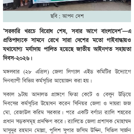
ছবি: আপন দেশ
‘সরকারি খরচে বিরোধ শেষ, সবার আগে বাংলাদেশ’—এ
প্রতিপাদ্যকে সামনে রেখে সারা দেশের মতো গাইবান্ধায়ও
যথাযোগ্য মর্যাদায় পালিত হয়েছে জাতীয় আইনগত সহায়তা
দিবস-২০২৬।
মঙ্গলবার (২৮ এপ্রিল) জেলা লিগ্যাল এইড কমিটির উদ্যোগে
দিনব্যাপী বিভিন্ন কর্মসূচির আয়োজন করা হয়।
সকাল ৯টায় আদালত প্রাঙ্গণে ফিতা কেটে ও বেলুন উড়িয়ে
দিবসের কর্মসূচির উদ্বোধন করেন সিনিয়র জেলা ও দায়রা জজ
মো. রেজাউল করিম সরকার। পরে একটি বর্ণাঢ্য র‌্যালি শহরের
প্রধান সড়কসমূহ প্রদক্ষিণ করে। র‌্যালিতে জেলা প্রশাসক মোহাম্মদ
মাসুদুর রহমান মোল্লা, পুলিশ সুপার জসিম উদ্দিন, সিভিল সার্জন