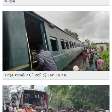
আসামি
রংপুর-লালমনিরহাট রুটে ট্রেন চলাচল বন্ধ