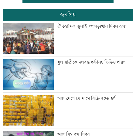
জনপ্রিয়
চাঁদপুরে নারীর পেট থেকে ৪ কেজি ৮০০
ঐতিহাসিক জুলাই গণঅভ্যুত্থান দিবস আজ
গ্রামের টিউমার অপসারণ
একদিনের ব্যবধানে বাড়ল স্বর্ণের দাম, ভরি
স্কুল ছাত্রীকে দলবদ্ধ ধর্ষণসহ ভিডিও ধারণ
কত
নারী সহকর্মীর ঘর থেকে বস্ত্রহীন অবস্থায়
আজ দেশে যে দামে বিক্রি হচ্ছে স্বর্ণ
যুবদল নেতা আটক
ড্যাবের প্রতিষ্ঠাবার্ষিকীতে প্রধানমন্ত্রী
আজ বিশ্ব বন্ধু দিবস