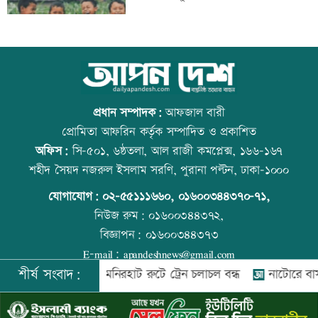
ট্রাম্পের বিলাসী ’বলরুম প্রকল্প’ আটকে
উত্থান-পতনের বাজারে আজ স্বর্ণের ভরি কত
দিলেন আদালত
প্রধান সম্পাদক:
আফজাল বারী
প্রোমিতা আফরিন কর্তৃক সম্পাদিত ও প্রকাশিত
অফিস:
সি-৫০১, ৬ষ্ঠতলা, আল রাজী কমপ্লেক্স, ১৬৬-১৬৭
আগস্টে ফের টানা ৪ দিনের ছুটির সুযোগ
আজ স্বর্ণ-রুপা যে দামে বিক্রি হচ্ছে
শহীদ সৈয়দ নজরুল ইসলাম সরণি, পুরানা পল্টন, ঢাকা-১০০০
যোগাযোগ:
০২-৫৫১১১৬৬০
,
০১৬০০৩৪৪৩৭০-৭১,
নিউজ রুম:
০১৬০০৩৪৪৩৭২,
বিজ্ঞাপন:
০১৬০০৩৪৪৩৭৩
এসএসসির ফলাফল সোমবার, যে ৩ উপায়ে
কোরআন-হাদিসে নামাজ না পড়ার শাস্তি
E-mail:
apandeshnews@gmail.com
জানবেন
শীর্ষ সংবাদ:
রংপুর-লালমনিরহাট রুটে ট্রেন চলাচল বন্ধ
নাটোরে বাস-ভুটভুটি
©
২০২৬ |
আপন দেশ ডটকম
কর্তৃক সর্বসত্ব ® সংরক্ষিত | উন্নয়নে
ইমিথমেকারস.কম