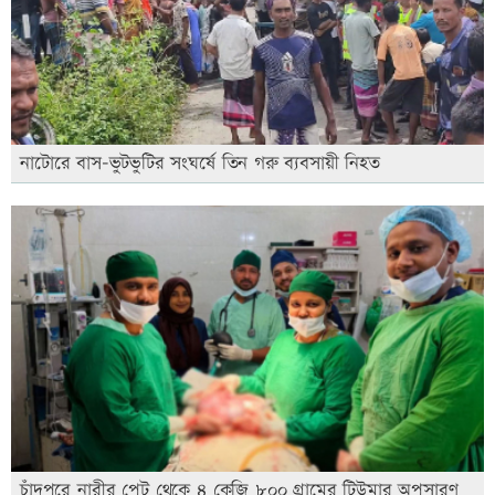
নাটোরে বাস-ভুটভুটির সংঘর্ষে তিন গরু ব্যবসায়ী নিহত
চাঁদপুরে নারীর পেট থেকে ৪ কেজি ৮০০ গ্রামের টিউমার অপসারণ