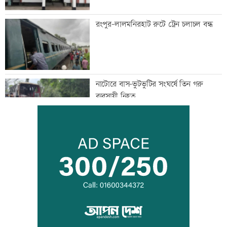
রংপুর-লালমনিরহাট রুটে ট্রেন চলাচল বন্ধ
নাটোরে বাস-ভুটভুটির সংঘর্ষে তিন গরু
ব্যবসায়ী নিহত
ইরান যুদ্ধ থেকে সম্মানজনকভাবে সরে আসা
উচিত: মার্কিন জেনারেল
অস্ট্রেলিয়ায় পরীক্ষার আগেই ফেল শান্তরা