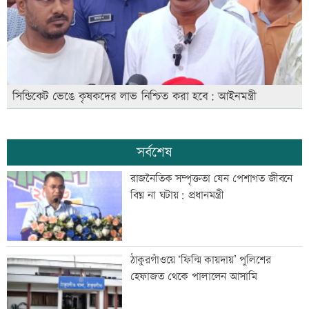
সিন্ডিকেট ভেঙে কৃষকদের লাভ নিশ্চিত করা হবে: আইনমন্ত্রী
সর্বশেষ
রাজনৈতিক সম্পৃক্ততা যেন পেশাগত জীবনে
বিঘ্ন না ঘটায়: প্রধানমন্ত্রী
ঠাকুরগাঁওয়ে ‘ফিল্মি কায়দায়’ পুলিশের
হেফাজত থেকে পালালেন আসামি