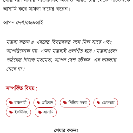
বোয়ালিয়া থানায় সাতজনসহ অজ্ঞাত আরও চার থেকে পাঁচজনকে
আসামি করে মামলা দায়ের করেন।
আপন দেশ/জেডআই
মন্তব্য করুন # খবরের বিষয়বস্তুর সঙ্গে মিল আছে এবং
আপত্তিজনক নয়- এমন মন্তব্যই প্রদর্শিত হবে। মন্তব্যগুলো
পাঠকের নিজস্ব মতামত, আপন দেশ ডটকম- এর দায়ভার
নেবে না।
সম্পর্কিত বিষয়:
রাজশাহী
প্রতিবাদ
পিটিয়ে হত্যা
গ্রেফতার
ইভটিজিং
আসামি
শেয়ার করুনঃ